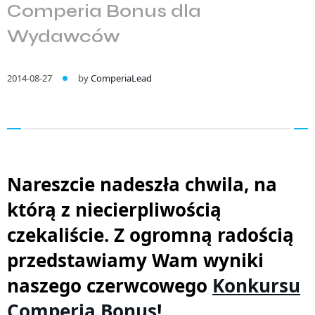
Comperia Bonus dla
Wydawców
2014-08-27
by
ComperiaLead
Nareszcie nadeszła chwila, na
którą z niecierpliwością
czekaliście. Z ogromną radością
przedstawiamy Wam wyniki
naszego czerwcowego
Konkursu
Comperia Bonus
!