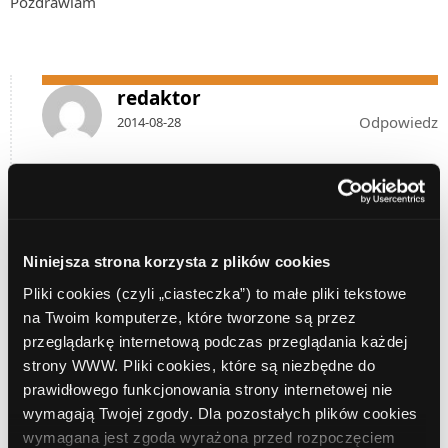
Pozdrawiam
redaktor
Odpowiedz
2014-08-28
Marcinie,
wraz z opublikowaniem wyników Konkursu, w dniu
wczorajszym w Panelu Administracyjnym w zakładce
Niniejsza strona korzysta z plików cookies
Wynagrodzenia
udostępniliśmy informację o przyznaniu
Premii w wysokości 150 zł u wszystkich Uczestników
Pliki cookies (czyli „ciasteczka”) to małe pliki tekstowe
Konkursu, którzy skutecznie wypromowali co najmniej 5
na Twoim komputerze, które tworzone są przez
lokat.
przeglądarkę internetową podczas przeglądania każdej
strony WWW. Pliki cookies, które są niezbędne do
Wiadomość e-mail z informacją o przyznaniu nagrody
prawidłowego funkcjonowania strony internetowej nie
gwarantowanej oraz z dalszymi instrukcjami zostanie
wymagają Twojej zgody. Dla pozostałych plików cookies
przesłana do Laureatów do końca dzisiejszego dnia.
wymagana jest zgoda wyrażona przed rozpoczęciem
Pozdrawiamy,