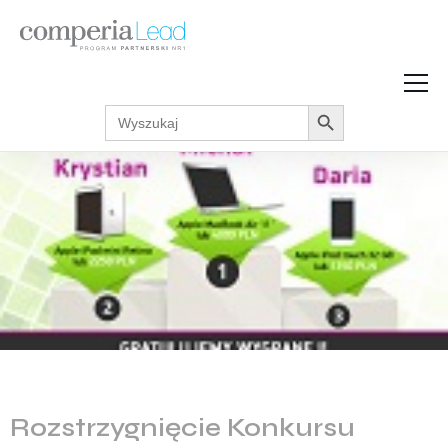
Search Button
Search
Strefa Wiedzy
for:
Zarabiaj w internecie
Podcasty
Akcje promocyjne
Regulaminy
Rozstrzygnięcie Konkursu