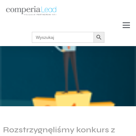
Search Button
Search
Strefa Wiedzy
for:
Zarabiaj w internecie
Podcasty
Akcje promocyjne
Regulaminy
Rozstrzygnęliśmy konkurs z