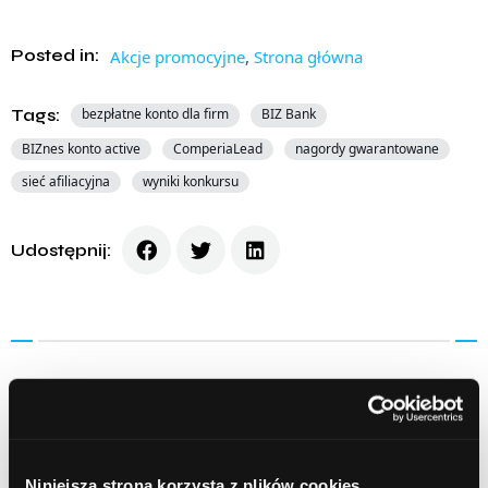
Posted in:
Akcje promocyjne
,
Strona główna
Tags:
bezpłatne konto dla firm
BIZ Bank
BIZnes konto active
ComperiaLead
nagordy gwarantowane
sieć afiliacyjna
wyniki konkursu
Udostępnij:
Prev Article
Next Article
Niniejsza strona korzysta z plików cookies