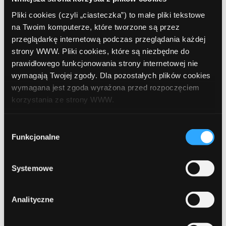
Pliki cookies (czyli „ciasteczka”) to małe pliki tekstowe
na Twoim komputerze, które tworzone są przez
przeglądarkę internetową podczas przeglądania każdej
Leave a comment
strony WWW. Pliki cookies, które są niezbędne do
prawidłowego funkcjonowania strony internetowej nie
wymagają Twojej zgody. Dla pozostałych plików cookies
Comment
Required
wymagana jest zgoda wyrażona przed rozpoczęciem
korzystania ze strony WWW.
W każdej chwili możesz zmienić decyzję dotyczącą
Wybór
formy korzystania z plików cookies. Więcej:
Polityka
Funkcjonalne
zgody
prywatności
.
Systemowe
Analityczne
Name
Required