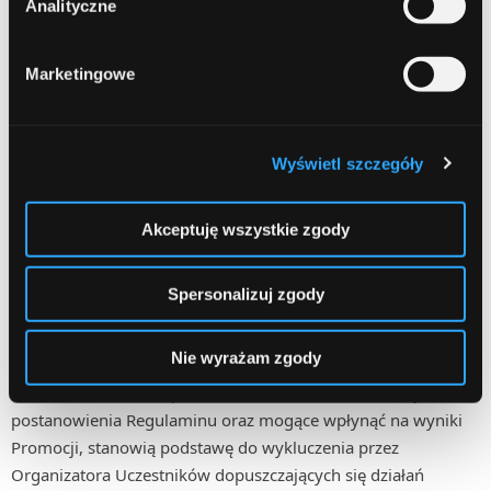
Analityczne
zostanie przekazana na właściwy numer rachunku
bankowego Laureata.
Marketingowe
5. Laureaci Promocji prowadzący firmę lub jednoosobową
działalność gospodarczą, zgodnie z obowiązującymi
przepisami, mają obowiązek rozliczenia podatku z tytułu
Wyświetl szczegóły
wygranej we własnym zakresie.
Akceptuję wszystkie zgody
6. W przypadku rezygnacji przez Uczestnika z Nagrody, jak
również z powodu braku możliwości skontaktowania się z
Spersonalizuj zgody
Laureatami Promocji, Organizator zastrzega sobie prawo do
pozostawienia Nagrody we własnej dyspozycji.
Nie wyrażam zgody
7. Wszelkie działania po stronie Uczestników, naruszające
postanowienia Regulaminu oraz mogące wpłynąć na wyniki
Promocji, stanowią podstawę do wykluczenia przez
Organizatora Uczestników dopuszczających się działań