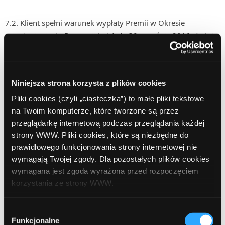
7.2. Klient spełni warunek wypłaty Premii w Okresie
przystąpienia do Promocji (od 1 do 30 września 2016 r.) złoży
Wniosek internetowy o Rachunek i podpisze umowę z
Bankiem na prowadzenie Rachunku Konto dla Młodych PKO
Bank Polski, do którego link będzie udostępniony na klubie
Niniejsza strona korzysta z plików cookies
Fast50Club
Pliki cookies (czyli „ciasteczka”) to małe pliki tekstowe
na Twoim komputerze, które tworzone są przez
§3
Postanowienia końcowe
przeglądarkę internetową podczas przeglądania każdej
strony WWW. Pliki cookies, które są niezbędne do
Kwoty, jakie uzyskał Uczestnik w ramach udziału w
prawidłowego funkcjonowania strony internetowej nie
Konkursie zostaną przekazane na numer rachunku
wymagają Twojej zgody. Dla pozostałych plików cookies
bankowego, wskazany przez Uczestników w Panelu
wymagana jest zgoda wyrażona przed rozpoczęciem
Administracyjnym w ciągu 14 dni od dnia zakończenia
korzystania ze strony WWW.
Promocji. Nagrody gwarantowane zostaną wydane
uczestnikom zgodnie z § 1 ust. 8.
W każdej chwili możesz zmienić decyzję dotyczącą
Wybór
formy korzystania z plików cookies. Więcej:
Polityka
Funkcjonalne
zgody