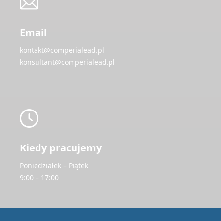
Email
kontakt@comperialead.pl
konsultant@comperialead.pl
Kiedy pracujemy
Poniedziałek – Piątek
9:00 – 17:00