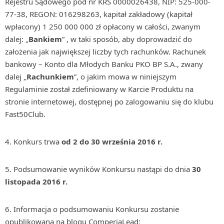
Rejestru Sądowego pod nr KRS 0000026438, NIP: 525-000-
77-38, REGON: 016298263, kapitał zakładowy (kapitał
wpłacony) 1 250 000 000 zł opłacony w całości, zwanym
dalej: „
Bankiem
” , w taki sposób, aby doprowadzić do
założenia jak największej liczby tych rachunków. Rachunek
bankowy – Konto dla Młodych Banku PKO BP S.A., zwany
dalej „
Rachunkiem
”, o jakim mowa w niniejszym
Regulaminie został zdefiniowany w Karcie Produktu na
stronie internetowej, dostępnej po zalogowaniu się do klubu
Fast50Club.
Konkurs trwa
od
2 do 30 września 2016 r.
Podsumowanie wyników Konkursu nastąpi do dnia
30
listopada 2016 r.
Informacja o podsumowaniu Konkursu zostanie
opublikowana na blogu ComperiaLead: