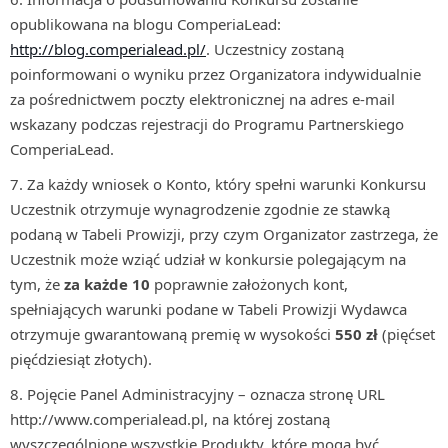
opublikowana na blogu ComperiaLead:
http://blog.comperialead.pl/
. Uczestnicy zostaną
poinformowani o wyniku przez Organizatora indywidualnie
za pośrednictwem poczty elektronicznej na adres e-mail
wskazany podczas rejestracji do Programu Partnerskiego
ComperiaLead.
Za każdy wniosek o Konto, który spełni warunki Konkursu
Uczestnik otrzymuje wynagrodzenie zgodnie ze stawką
podaną w Tabeli Prowizji, przy czym Organizator zastrzega, że
Uczestnik może wziąć udział w konkursie polegającym na
tym, że
za każde 10
poprawnie założonych kont,
spełniających warunki podane w Tabeli Prowizji Wydawca
otrzymuje gwarantowaną premię w wysokości
550 zł
(pięćset
pięćdziesiąt złotych).
Pojęcie Panel Administracyjny – oznacza stronę URL
http://www.comperialead.pl, na której zostaną
wyszczególnione wszystkie Produkty, które mogą być