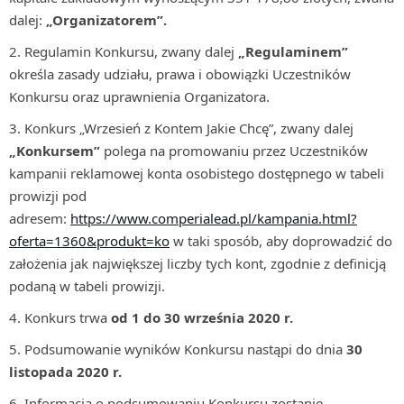
dalej:
„Organizatorem”.
Regulamin Konkursu, zwany dalej
„Regulaminem”
określa zasady udziału, prawa i obowiązki Uczestników
Konkursu oraz uprawnienia Organizatora.
Konkurs „Wrzesień z Kontem Jakie Chcę”, zwany dalej
„Konkursem”
polega na promowaniu przez Uczestników
kampanii reklamowej konta osobistego dostępnego w tabeli
prowizji pod
adresem:
https://www.comperialead.pl/kampania.html?
oferta=1360&produkt=ko
w taki sposób, aby doprowadzić do
założenia jak największej liczby tych kont, zgodnie z definicją
podaną w tabeli prowizji.
Konkurs trwa
od
1 do 30 września 2020 r.
Podsumowanie wyników Konkursu nastąpi do dnia
30
listopada 2020 r.
Informacja o podsumowaniu Konkursu zostanie