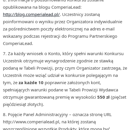
opublikowana na blogu ComperiaLead:
http://blog.comperialead.pl/
. Uczestnicy zostaną
poinformowani o wyniku przez Organizatora indywidualnie
za pośrednictwem poczty elektronicznej na adres e-mail
wskazany podczas rejestracji do Programu Partnerskiego
ComperiaLead.
Za każdy wniosek o Konto, który spełni warunki Konkursu
Uczestnik otrzymuje wynagrodzenie zgodnie ze stawką
podaną w Tabeli Prowizji, przy czym Organizator zastrzega, że
Uczestnik może wziąć udział w konkursie polegającym na
tym, że
za każde 10
poprawnie założonych kont,
spełniających warunki podane w Tabeli Prowizji Wydawca
otrzymuje gwarantowaną premię w wysokości
550 zł
(pięćset
pięćdziesiąt złotych).
Pojęcie Panel Administracyjny – oznacza stronę URL
http://www.comperialead.pl, na której zostaną
wyszczególnione wszystkie Produkty, które mogą być