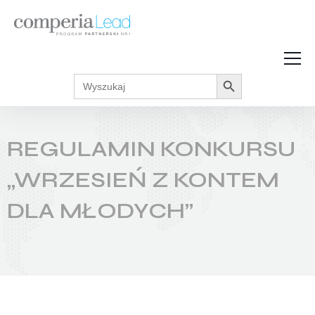
Search Button
Search
Strefa Wiedzy
for:
Zarabiaj w internecie
Podcasty
REGULAMIN KONKURSU
Akcje promocyjne
Regulaminy
„WRZESIEŃ Z KONTEM
DLA MŁODYCH”