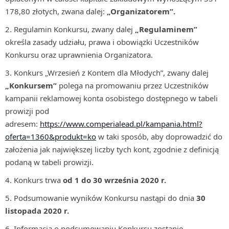
178,80 złotych, zwana dalej:
„Organizatorem”.
Regulamin Konkursu, zwany dalej
„Regulaminem”
określa zasady udziału, prawa i obowiązki Uczestników
Konkursu oraz uprawnienia Organizatora.
Konkurs „Wrzesień z Kontem dla Młodych”, zwany dalej
„Konkursem”
polega na promowaniu przez Uczestników
kampanii reklamowej konta osobistego dostępnego w tabeli
prowizji pod
adresem:
https://www.comperialead.pl/kampania.html?
oferta=1360&produkt=ko
w taki sposób, aby doprowadzić do
założenia jak największej liczby tych kont, zgodnie z definicją
podaną w tabeli prowizji.
Konkurs trwa
od
1 do 30 września 2020 r.
Podsumowanie wyników Konkursu nastąpi do dnia
30
listopada 2020 r.
Informacja o podsumowaniu Konkursu zostanie