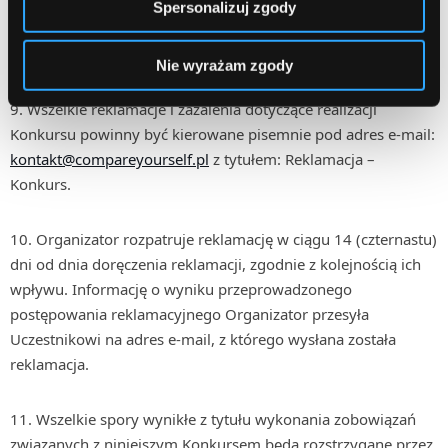
8. Organizator nie ponosi odpowiedzialności za wszelkie
Spersonalizuj zgody
problemy techniczne zaistniałe w trakcie trwania Konkursu,
wynikające z przyczyn niezależnych od Organizatora.
Nie wyrażam zgody
9. Wszelkie reklamacje i zażalenia dotyczące realizacji
Konkursu powinny być kierowane pisemnie pod adres e-mail:
kontakt@compareyourself.pl
z tytułem: Reklamacja –
Konkurs.
10. Organizator rozpatruje reklamację w ciągu 14 (czternastu)
dni od dnia doręczenia reklamacji, zgodnie z kolejnością ich
wpływu. Informację o wyniku przeprowadzonego
postępowania reklamacyjnego Organizator przesyła
Uczestnikowi na adres e-mail, z którego wysłana została
reklamacja.
11. Wszelkie spory wynikłe z tytułu wykonania zobowiązań
związanych z niniejszym Konkursem będą rozstrzygane przez