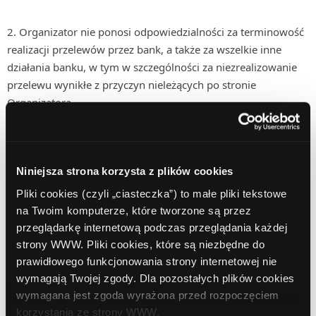
2. Organizator nie ponosi odpowiedzialności za terminowość
realizacji przelewów przez bank, a także za wszelkie inne
działania banku, w tym w szczególności za niezrealizowanie
przelewu wynikłe z przyczyn nieleżących po stronie
Organizatora.
3. Organizator nie ponosi odpowiedzialności za
nieprawidłowe wypełnienie formularza rejestracyjnego przez
Niniejsza strona korzysta z plików cookies
Partnerów, za zmianę miejsca pobytu Partnera w czasie
trwania Konkursu lub zmianę danych osobowych
Pliki cookies (czyli „ciasteczka”) to małe pliki tekstowe
na Twoim komputerze, które tworzone są przez
uniemożliwiającą identyfikację Partnera, któremu przyznano
przeglądarkę internetową podczas przeglądania każdej
nagrodę.
strony WWW. Pliki cookies, które są niezbędne do
prawidłowego funkcjonowania strony internetowej nie
4. Jeżeli Laureatem Konkursu zostanie osoba fizyczna,
wymagają Twojej zgody. Dla pozostałych plików cookies
wówczas nagroda ulega zwolnieniu podatkowemu.
wymagana jest zgoda wyrażona przed rozpoczęciem
korzystania ze strony WWW.