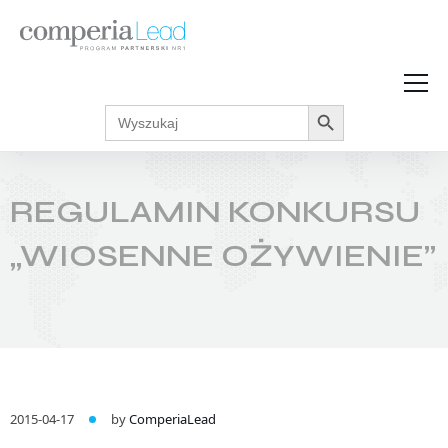
Search Button
Search
Strefa Wiedzy
for:
Zarabiaj w internecie
Podcasty
REGULAMIN KONKURSU
Akcje promocyjne
Regulaminy
„WIOSENNE OŻYWIENIE”
2015-04-17
by
ComperiaLead