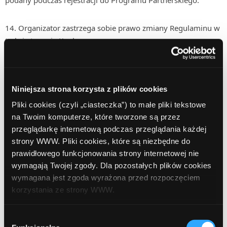
podany podczas rejestracji do Programu Partnerskiego.
Organizator zastrzega sobie prawo zmiany Regulaminu w
trakcie trwania Konkursu.
Treść niniejszego Regulaminu będzie udostępniona
wszystkim potencjalnym uczestnikom Konkursu w siedzibie
Niniejsza strona korzysta z plików cookies
Organizatora, w Panelu Administracyjnym oraz na blogu
Pliki cookies (czyli „ciasteczka”) to małe pliki tekstowe
ComperiaLead. Regulamin Konkursu będzie można również
na Twoim komputerze, które tworzone są przez
otrzymać wysyłając prośbę o przesłanie Regulaminu na adres
przeglądarkę internetową podczas przeglądania każdej
konsultant@comperialead.pl
.
strony WWW. Pliki cookies, które są niezbędne do
prawidłowego funkcjonowania strony internetowej nie
Ilość wniosków wymieniona w §2.7.1 będzie ustalana na
wymagają Twojej zgody. Dla pozostałych plików cookies
podstawie panelu administracyjnego ComperiaLead, zakładki
wymagana jest zgoda wyrażona przed rozpoczęciem
http://www.comperialead.pl/Wnioski.html
korzystania ze strony WWW.
§3 Postanowienia końcowe
W każdej chwili możesz zmienić decyzję dotyczącą
Wybór
formy korzystania z plików cookies. Więcej:
Polityka