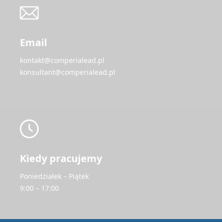
Email
kontakt@comperialead.pl
konsultant@comperialead.pl
Kiedy pracujemy
Poniedziałek – Piątek
9:00 – 17:00