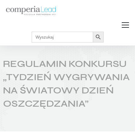
Search Button
Search
Strefa Wiedzy
for:
Zarabiaj w internecie
Podcasty
REGULAMIN KONKURSU
Akcje promocyjne
Regulaminy
„TYDZIEŃ WYGRYWANIA
NA ŚWIATOWY DZIEŃ
OSZCZĘDZANIA”