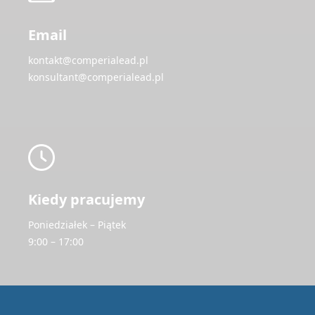
Email
kontakt@comperialead.pl
konsultant@comperialead.pl
Kiedy pracujemy
Poniedziałek – Piątek
9:00 – 17:00