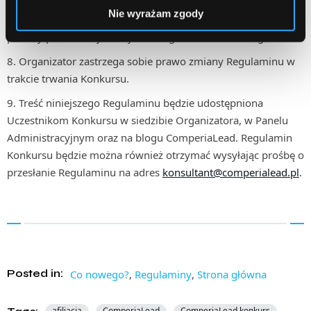
publikując informację w Panelu Administracyjnym, na blogu
Nie wyrażam zgody
ComperiaLead oraz wysyłając wiadomość e-mail na adres
podany podczas rejestracji do Programu Partnerskiego.
Organizator zastrzega sobie prawo zmiany Regulaminu w
trakcie trwania Konkursu.
Treść niniejszego Regulaminu będzie udostępniona
Uczestnikom Konkursu w siedzibie Organizatora, w Panelu
Administracyjnym oraz na blogu ComperiaLead. Regulamin
Konkursu będzie można również otrzymać wysyłając prośbę o
przesłanie Regulaminu na adres
konsultant@comperialead.pl
.
Posted in:
Co nowego?
,
Regulaminy
,
Strona główna
afiliacja
ComperiaLead
ComperiaLead konkurs