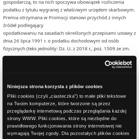
gospodarczą, to na nich spoczywa obowiązek rozliczenia
podatku z tytułu wygranej z właściwym urzędem skarbowym.
Premia otrzymana w Promocji stanowi przychód z innych
źródeł podlegający
opodatkowaniu na zasadach określonych przepisami ustawy z
dnia 26 lipca 1991 r. o podatku dochodowym od osób
fizycznych (teks jednolity: Dz. U. z 2018 r., poz. 1509 ze zm.
Wszelkie działania Uczestnika, naruszające postanowienia
Regulaminu, mogą stanowić podstawę do wykluczenia
Uczestnika przez Organizatora, a w szczególnych
przypadkach również do przerwania Konkursu.
Niniejsza strona korzysta z plików cookies
Organizator nie ponosi odpowiedzialności za wszelkie
Pliki cookies (czyli „ciasteczka”) to małe pliki tekstowe
problemy techniczne zaistniałe w trakcie trwania Konkursu,
na Twoim komputerze, które tworzone są przez
wynikające z przyczyn niezależnych od Organizatora.
przeglądarkę internetową podczas przeglądania każdej
strony WWW. Pliki cookies, które są niezbędne do
Wszelkie reklamacje dotyczące realizacji Konkursu powinny
prawidłowego funkcjonowania strony internetowej nie
być kierowane pisemnie pod adres e-mail:
wymagają Twojej zgody. Dla pozostałych plików cookies
konsultant@comperialead.pl
z tytułem: Reklamacja – Konkurs