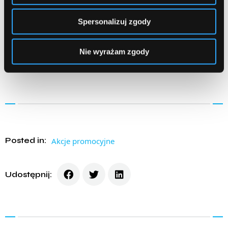
Treść niniejszego Regulaminu będzie udostępniona
Spersonalizuj zgody
Uczestnikom Konkursu w siedzibie Organizatora, w Panelu
Administracyjnym oraz na blogu ComperiaLead. Regulamin
Nie wyrażam zgody
Konkursu będzie można również otrzymać wysyłając prośbę o
przesłanie Regulaminu na adres
konsultant@comperialead.pl
.
Posted in:
Akcje promocyjne
Udostępnij: