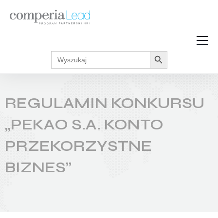
Search Button
Search
Strefa Wiedzy
for:
Zarabiaj w internecie
Podcasty
REGULAMIN KONKURSU
Akcje promocyjne
Regulaminy
„PEKAO S.A. KONTO
PRZEKORZYSTNE
BIZNES”