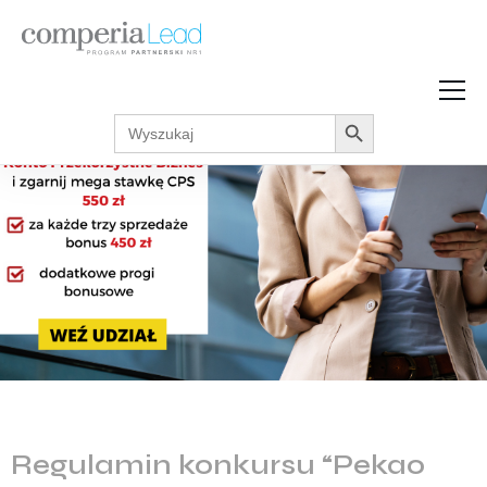
Search Button
Search
Strefa Wiedzy
for:
Zarabiaj w internecie
Podcasty
Akcje promocyjne
Regulaminy
Regulamin konkursu “Pekao