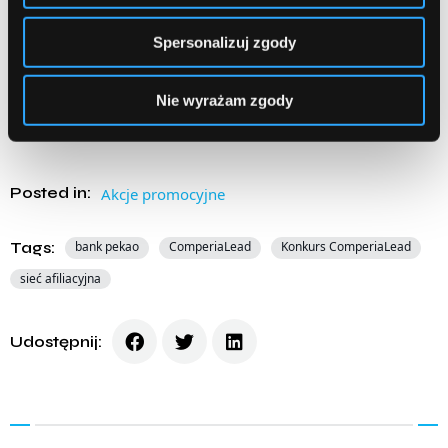
Konkursu będzie można również otrzymać wysyłając prośbę o
Spersonalizuj zgody
przesłanie Regulaminu na adres
konsultant@comperialead.pl
.
Nie wyrażam zgody
Posted in:
Akcje promocyjne
Tags:
bank pekao
ComperiaLead
Konkurs ComperiaLead
sieć afiliacyjna
Udostępnij: