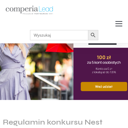
Search Button
Search
Strefa Wiedzy
for:
Zarabiaj w internecie
Podcasty
Akcje promocyjne
Regulaminy
Regulamin konkursu Nest