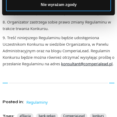
Nie wyrażam zgody
ComperiaLead oraz wysyłając wiadomość e-mail na adres
podany podczas rejestracji do Programu Partnerskiego.
Organizator zastrzega sobie prawo zmiany Regulaminu w
trakcie trwania Konkursu.
Treść niniejszego Regulaminu będzie udostępniona
Uczestnikom Konkursu w siedzibie Organizatora, w Panelu
Administracyjnym oraz na blogu ComperiaLead. Regulamin
Konkursu będzie można również otrzymać wysyłając prośbę o
przesłanie Regulaminu na adres
konsultant@comperialead.pl
.
Posted in:
Regulaminy
Tags:
afiliacja
bank pekao
ComperiaLead
konkurs