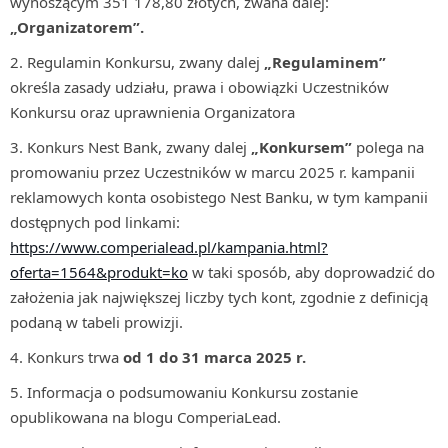
wynoszącym 351 178,80 złotych, zwana dalej:
„Organizatorem”.
Regulamin Konkursu, zwany dalej
„Regulaminem”
określa zasady udziału, prawa i obowiązki Uczestników
Konkursu oraz uprawnienia Organizatora
Konkurs Nest Bank, zwany dalej
„Konkursem”
polega na
promowaniu przez Uczestników w marcu 2025 r. kampanii
reklamowych konta osobistego Nest Banku, w tym kampanii
dostępnych pod linkami:
https://www.comperialead.pl/kampania.html?
oferta=1564&produkt=ko
w taki sposób, aby doprowadzić do
założenia jak największej liczby tych kont, zgodnie z definicją
podaną w tabeli prowizji.
Konkurs trwa
od
1 do 31 marca 2025 r.
Informacja o podsumowaniu Konkursu zostanie
opublikowana na blogu ComperiaLead.