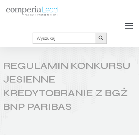
Search Button
Search
Strefa Wiedzy
for:
Zarabiaj w internecie
Podcasty
REGULAMIN KONKURSU
Akcje promocyjne
Regulaminy
JESIENNE
KREDYTOBRANIE Z BGŻ
BNP PARIBAS