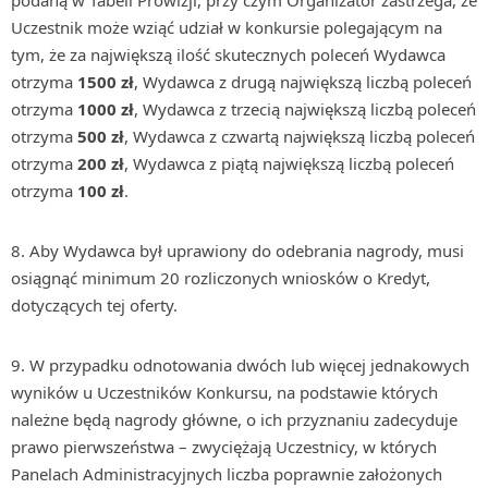
podaną w Tabeli Prowizji, przy czym Organizator zastrzega, że
Uczestnik może wziąć udział w konkursie polegającym na
tym, że za największą ilość skutecznych poleceń Wydawca
otrzyma
1500 zł
, Wydawca z drugą największą liczbą poleceń
otrzyma
1000 zł
, Wydawca z trzecią największą liczbą poleceń
otrzyma
500 zł
, Wydawca z czwartą największą liczbą poleceń
otrzyma
200 zł
, Wydawca z piątą największą liczbą poleceń
otrzyma
100 zł
.
Aby Wydawca był uprawiony do odebrania nagrody, musi
osiągnąć minimum 20 rozliczonych wniosków o Kredyt,
dotyczących tej oferty.
W przypadku odnotowania dwóch lub więcej jednakowych
wyników u Uczestników Konkursu, na podstawie których
należne będą nagrody główne, o ich przyznaniu zadecyduje
prawo pierwszeństwa – zwyciężają Uczestnicy, w których
Panelach Administracyjnych liczba poprawnie założonych