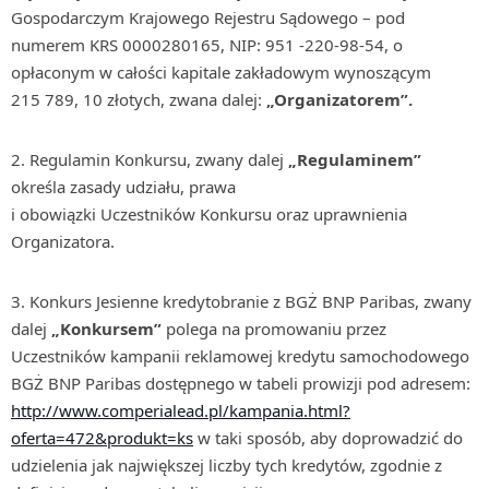
Gospodarczym Krajowego Rejestru Sądowego – pod
numerem KRS 0000280165, NIP: 951 -220-98-54, o
opłaconym w całości kapitale zakładowym wynoszącym
215 789, 10 złotych, zwana dalej:
„Organizatorem”.
Regulamin Konkursu, zwany dalej
„Regulaminem”
określa zasady udziału, prawa
i obowiązki Uczestników Konkursu oraz uprawnienia
Organizatora.
Konkurs Jesienne kredytobranie z BGŻ BNP Paribas, zwany
dalej
„Konkursem”
polega na promowaniu przez
Uczestników kampanii reklamowej kredytu samochodowego
BGŻ BNP Paribas dostępnego w tabeli prowizji pod adresem:
http://www.comperialead.pl/kampania.html?
oferta=472&produkt=ks
w taki sposób, aby doprowadzić do
udzielenia jak największej liczby tych kredytów, zgodnie z