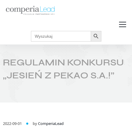
Search Button
Search
Strefa Wiedzy
for:
Zarabiaj w internecie
Podcasty
REGULAMIN KONKURSU
Akcje promocyjne
Regulaminy
„JESIEŃ Z PEKAO S.A.!”
2022-09-01
by
ComperiaLead