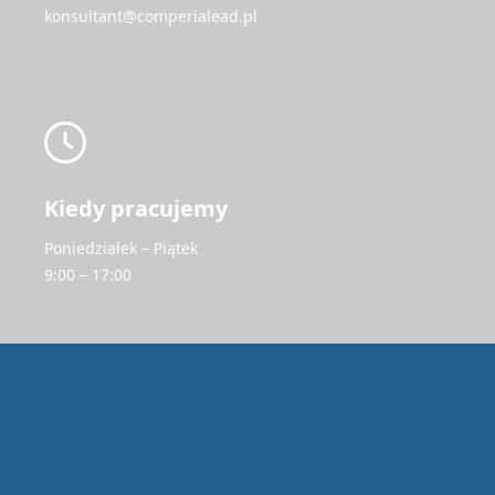
konsultant@comperialead.pl
Kiedy pracujemy
Poniedziałek – Piątek
9:00 – 17:00