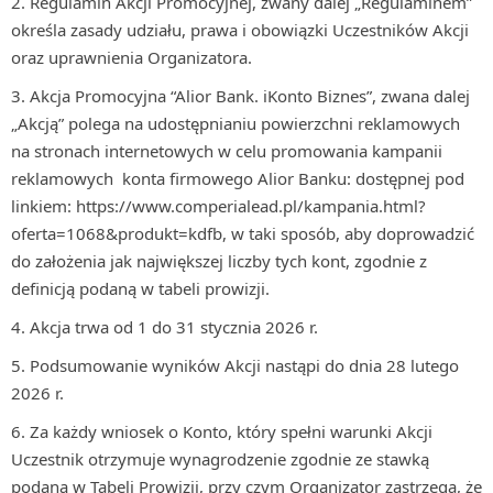
Regulamin Akcji Promocyjnej, zwany dalej „Regulaminem”
określa zasady udziału, prawa i obowiązki Uczestników Akcji
oraz uprawnienia Organizatora.
Akcja Promocyjna “Alior Bank. iKonto Biznes”, zwana dalej
„Akcją” polega na udostępnianiu powierzchni reklamowych
na stronach internetowych w celu promowania kampanii
reklamowych konta firmowego Alior Banku: dostępnej pod
linkiem: https://www.comperialead.pl/kampania.html?
oferta=1068&produkt=kdfb, w taki sposób, aby doprowadzić
do założenia jak największej liczby tych kont, zgodnie z
definicją podaną w tabeli prowizji.
Akcja trwa od 1 do 31 stycznia 2026 r.
Podsumowanie wyników Akcji nastąpi do dnia 28 lutego
2026 r.
Za każdy wniosek o Konto, który spełni warunki Akcji
Uczestnik otrzymuje wynagrodzenie zgodnie ze stawką
podaną w Tabeli Prowizji, przy czym Organizator zastrzega, że