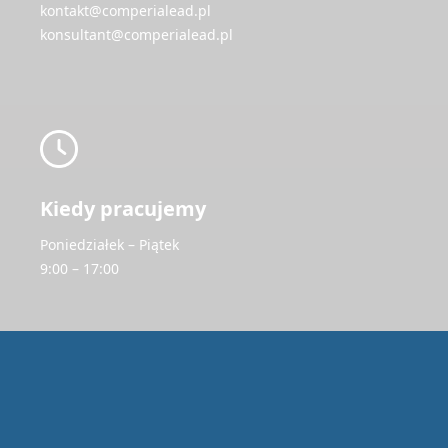
kontakt@comperialead.pl
konsultant@comperialead.pl
Kiedy pracujemy
Poniedziałek – Piątek
9:00 – 17:00