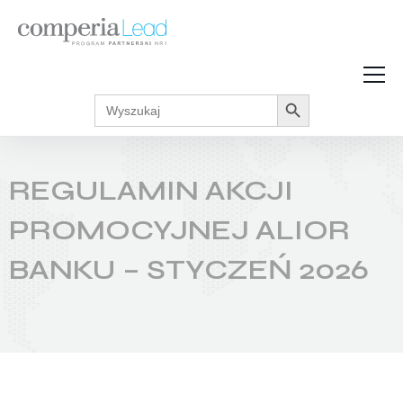
Search Button
Search
Strefa Wiedzy
for:
Zarabiaj w internecie
Podcasty
REGULAMIN AKCJI
Akcje promocyjne
Regulaminy
PROMOCYJNEJ ALIOR
BANKU – STYCZEŃ 2026