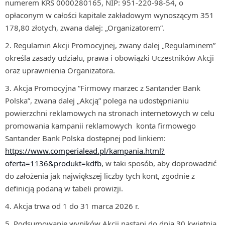
numerem KRS 0000280165, NIP: 951-220-98-54, o
opłaconym w całości kapitale zakładowym wynoszącym 351
178,80 złotych, zwana dalej: „Organizatorem”.
Regulamin Akcji Promocyjnej, zwany dalej „Regulaminem”
określa zasady udziału, prawa i obowiązki Uczestników Akcji
oraz uprawnienia Organizatora.
Akcja Promocyjna “Firmowy marzec z Santander Bank
Polska”, zwana dalej „Akcją” polega na udostępnianiu
powierzchni reklamowych na stronach internetowych w celu
promowania kampanii reklamowych konta firmowego
Santander Bank Polska dostępnej pod linkiem:
https://www.comperialead.pl/kampania.html?
oferta=1136&produkt=kdfb
, w taki sposób, aby doprowadzić
do założenia jak największej liczby tych kont, zgodnie z
definicją podaną w tabeli prowizji.
Akcja trwa od 1 do 31 marca 2026 r.
Podsumowanie wyników Akcji nastąpi do dnia 30 kwietnia