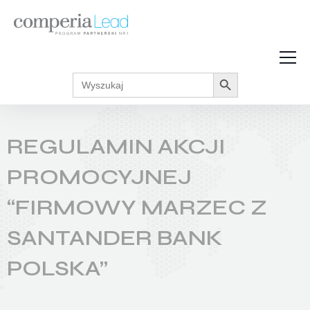
Search Button
Search
Strefa Wiedzy
for:
Zarabiaj w internecie
Podcasty
REGULAMIN AKCJI
Akcje promocyjne
Regulaminy
PROMOCYJNEJ
“FIRMOWY MARZEC Z
SANTANDER BANK
POLSKA”