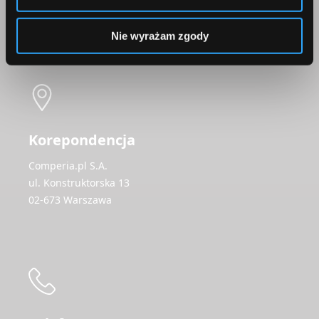
Skontaktuj się z nami
Nie wyrażam zgody
Korepondencja
Comperia.pl S.A.
ul. Konstruktorska 13
02-673 Warszawa