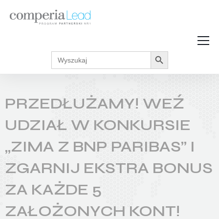
Search Button
Search
Strefa Wiedzy
for:
Zarabiaj w internecie
Podcasty
PRZEDŁUŻAMY! WEŹ
Akcje promocyjne
Regulaminy
UDZIAŁ W KONKURSIE
„ZIMA Z BNP PARIBAS” I
ZGARNIJ EKSTRA BONUS
ZA KAŻDE 5
ZAŁOŻONYCH KONT!