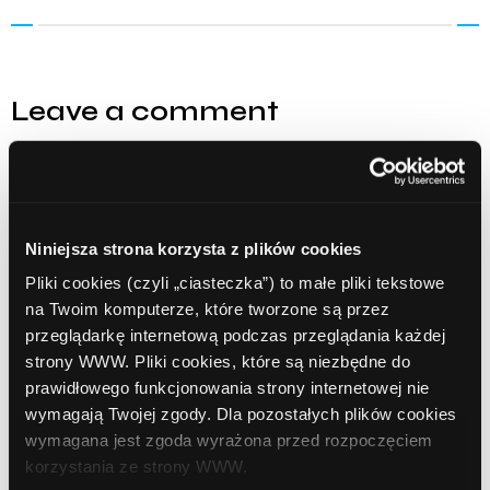
Leave a comment
Comment
Required
Niniejsza strona korzysta z plików cookies
Pliki cookies (czyli „ciasteczka”) to małe pliki tekstowe
na Twoim komputerze, które tworzone są przez
przeglądarkę internetową podczas przeglądania każdej
strony WWW. Pliki cookies, które są niezbędne do
prawidłowego funkcjonowania strony internetowej nie
wymagają Twojej zgody. Dla pozostałych plików cookies
wymagana jest zgoda wyrażona przed rozpoczęciem
Name
Required
korzystania ze strony WWW.