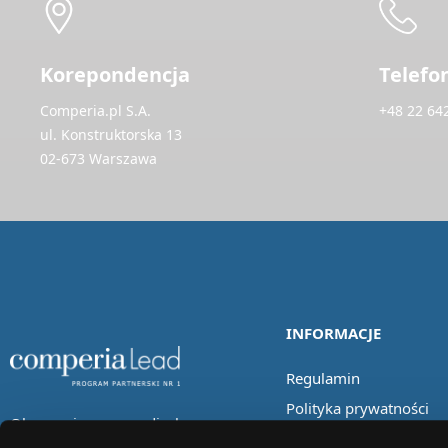
Korepondencja
Telefo
Comperia.pl S.A.
+48 22 64
ul. Konstruktorska 13
02-673 Warszawa
INFORMACJE
Regulamin
Polityka prywatności
Obserwuj nas w mediach