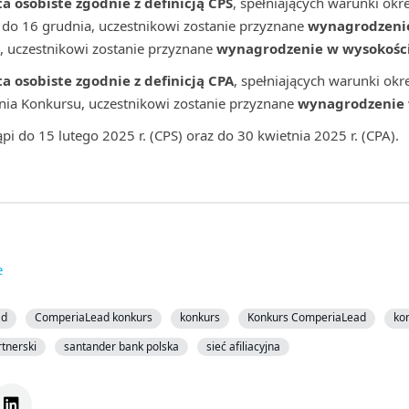
a osobiste zgodnie z definicją CPS
, spełniających warunki okr
 do 16 grudnia, uczestnikowi zostanie przyznane
wynagrodzenie
, uczestnikowi zostanie przyznane
wynagrodzenie w wysokości 
ta osobiste zgodnie z definicją CPA
, spełniających warunki ok
nia Konkursu, uczestnikowi zostanie przyznane
wynagrodzenie w
i do 15 lutego 2025 r. (CPS) oraz do 30 kwietnia 2025 r. (CPA).
e
ad
ComperiaLead konkurs
konkurs
Konkurs ComperiaLead
ko
tnerski
santander bank polska
sieć afiliacyjna