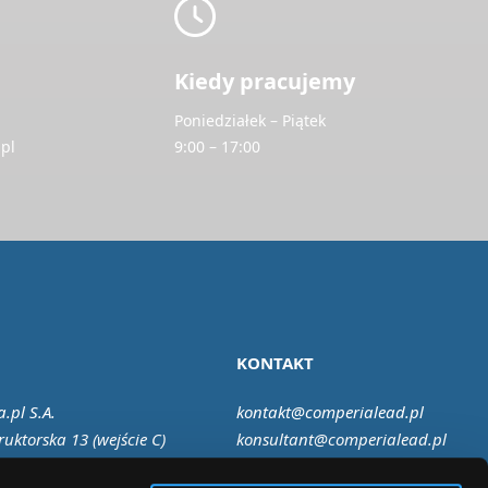
Kiedy pracujemy
Poniedziałek – Piątek
pl
9:00 – 17:00
KONTAKT
.pl S.A.
kontakt@comperialead.pl
ruktorska 13 (wejście C)
konsultant@comperialead.pl
Warszawa