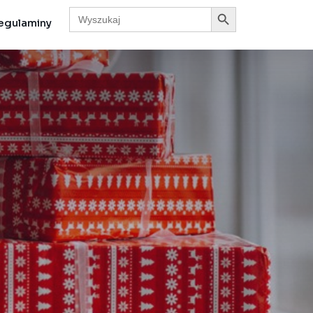
Search Button
Search
for:
egulaminy