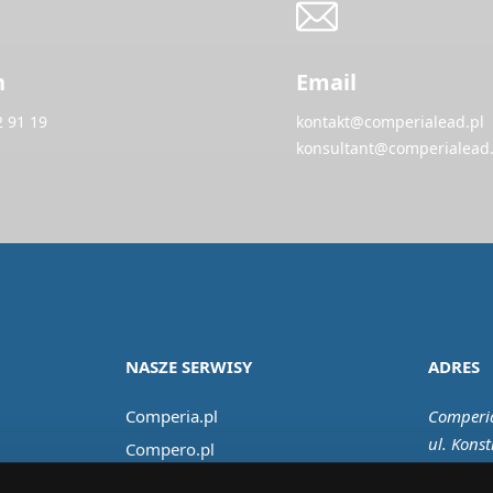
n
Email
2 91 19
kontakt@comperialead.pl
konsultant@comperialead.
NASZE SERWISY
ADRES
Comperia.pl
Comperia
ul. Konst
Compero.pl
02-673 
Comfino.pl