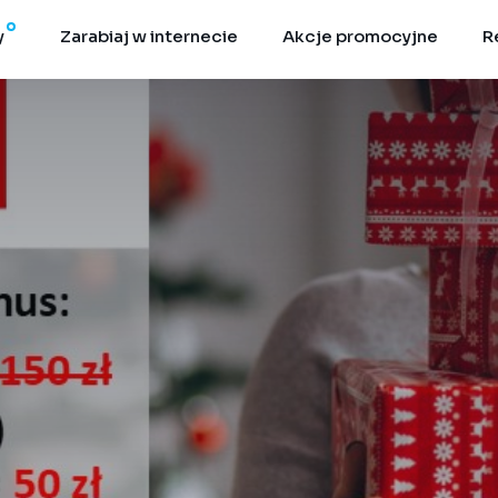
y
Zarabiaj w internecie
Akcje promocyjne
R