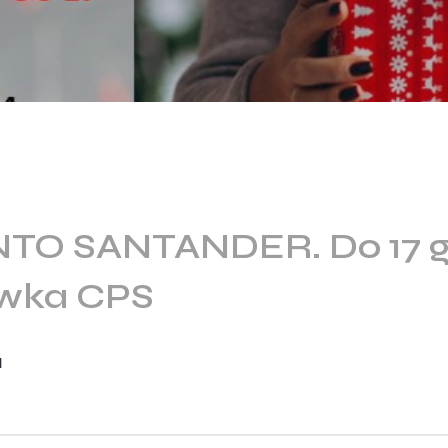
TO SANTANDER. Do 17 g
awka CPS
l