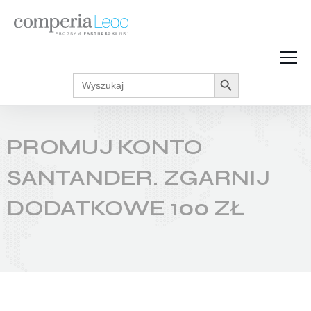
Search Button
Search
Strefa Wiedzy
for:
Zarabiaj w internecie
Podcasty
PROMUJ KONTO
Akcje promocyjne
Regulaminy
SANTANDER. ZGARNIJ
DODATKOWE 100 ZŁ