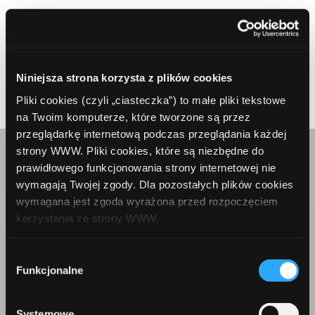
Prev Article
Next Article
Niniejsza strona korzysta z plików cookies
Pliki cookies (czyli „ciasteczka”) to małe pliki tekstowe
na Twoim komputerze, które tworzone są przez
przeglądarkę internetową podczas przeglądania każdej
strony WWW. Pliki cookies, które są niezbędne do
Skontaktuj się z nami
prawidłowego funkcjonowania strony internetowej nie
wymagają Twojej zgody. Dla pozostałych plików cookies
wymagana jest zgoda wyrażona przed rozpoczęciem
korzystania ze strony WWW.
W każdej chwili możesz zmienić decyzję dotyczącą
Wybór
formy korzystania z plików cookies. Więcej:
Polityka
Funkcjonalne
zgody
prywatności
.
Korepondencja
Systemowe
Comperia.pl S.A.