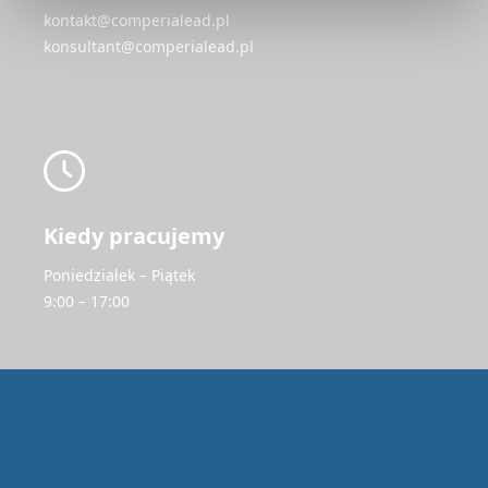
kontakt@comperialead.pl
konsultant@comperialead.pl
Kiedy pracujemy
Poniedziałek – Piątek
9:00 – 17:00