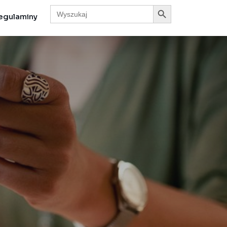
Search Button
Search
for:
egulaminy