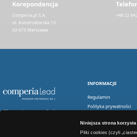
Korepondencja
Telefo
Comperia.pl S.A.
+48 22 64
ul. Konstruktorska 13
02-673 Warszawa
INFORMACJE
Regulamin
Polityka prywatności
Obserwuj nas w mediach
społecznościowych
Niniejsza strona korzysta
Pliki cookies (czyli „cias