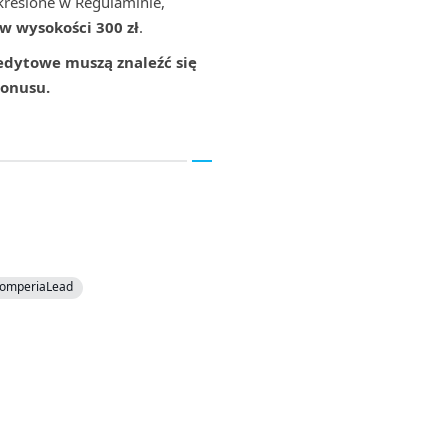
określone w Regulaminie,
w wysokości 300 zł
.
redytowe muszą znaleźć się
bonusu.
ComperiaLead