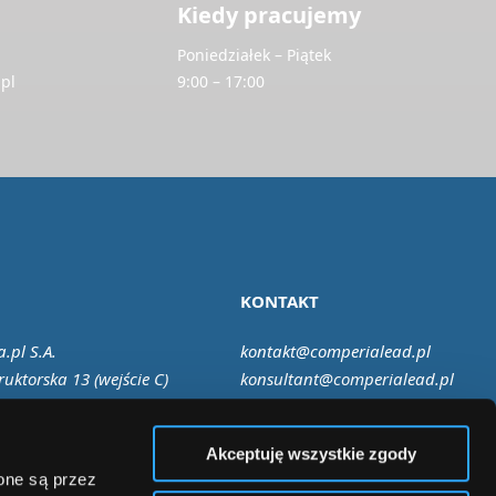
Kiedy pracujemy
Poniedziałek – Piątek
pl
9:00 – 17:00
KONTAKT
.pl S.A.
kontakt@comperialead.pl
ruktorska 13 (wejście C)
konsultant@comperialead.pl
Warszawa
Akceptuję wszystkie zgody
zone są przez