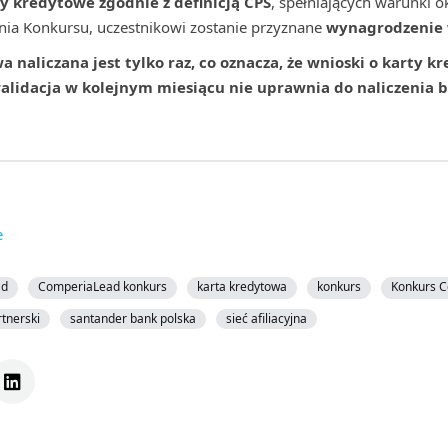
ty kredytowe zgodnie z definicją CPS
, spełniających warunki 
nia Konkursu, uczestnikowi zostanie przyznane
wynagrodzenie 
naliczana jest tylko raz, co oznacza, że wnioski o karty k
walidacja w kolejnym miesiącu nie uprawnia do naliczenia 
e
ad
ComperiaLead konkurs
karta kredytowa
konkurs
Konkurs 
tnerski
santander bank polska
sieć afiliacyjna