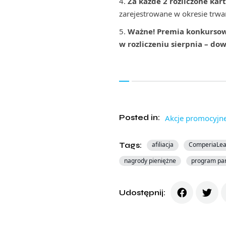
Za każde 2 rozliczone kar
zarejestrowane w okresie trwa
Ważne! Premia konkursowa 
w rozliczeniu sierpnia – do
Posted in:
Akcje promocyjn
Tags:
afiliacja
ComperiaLe
nagrody pieniężne
program par
Udostępnij: