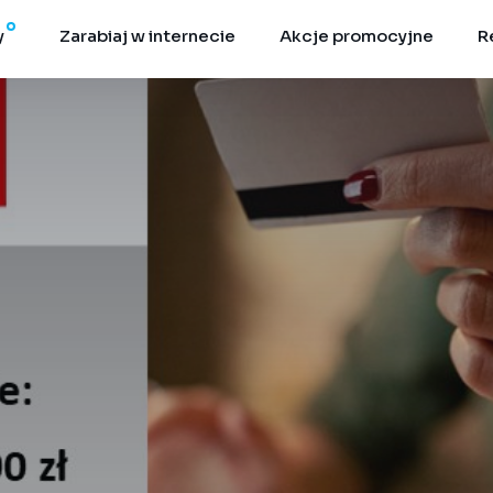
y
Zarabiaj w internecie
Akcje promocyjne
R