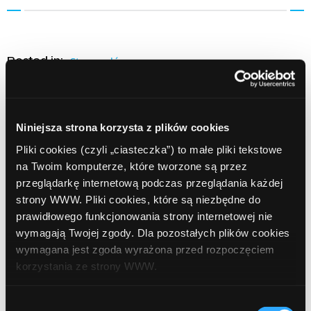
Posted in:
Strona główna
Udostępnij:
Niniejsza strona korzysta z plików cookies
Pliki cookies (czyli „ciasteczka”) to małe pliki tekstowe
na Twoim komputerze, które tworzone są przez
przeglądarkę internetową podczas przeglądania każdej
strony WWW. Pliki cookies, które są niezbędne do
Prev Article
Next Article
prawidłowego funkcjonowania strony internetowej nie
wymagają Twojej zgody. Dla pozostałych plików cookies
wymagana jest zgoda wyrażona przed rozpoczęciem
korzystania ze strony WWW.
W każdej chwili możesz zmienić decyzję dotyczącą
Wybór