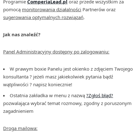
Programie
ComperiaLead.pl
oraz przede wszystkim za
pomocą
monitorowania działalności
Partnerów oraz
sugerowania optymalnych rozwiązań
.
Jak nas znaleźć?
Panel Administracyjny dostępny po zalogowaniu:
W prawym boxie Panelu jest okienko z zdjęciem Twojego
konsultanta ? jeżeli masz jakiekolwiek pytania bądź
wątpliwości ? napisz koniecznie!
Ostatnia zakładka w menu z nazwą
?Zgłoś błąd?
pozwalająca wybrać temat rozmowy, zgodny z poruszonym
zagadnieniem
Droga mailowa: