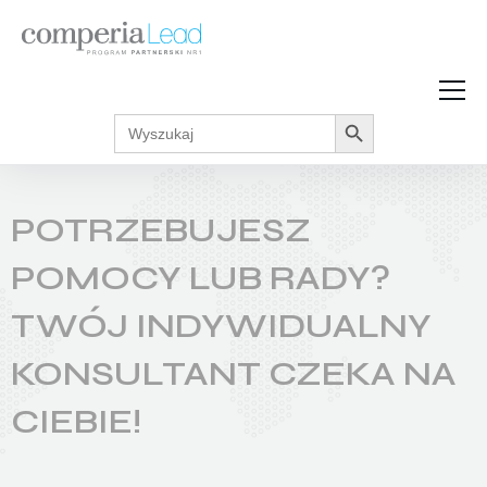
Search Button
Search
Strefa Wiedzy
for:
Zarabiaj w internecie
Podcasty
POTRZEBUJESZ
Akcje promocyjne
Regulaminy
POMOCY LUB RADY?
TWÓJ INDYWIDUALNY
KONSULTANT CZEKA NA
CIEBIE!