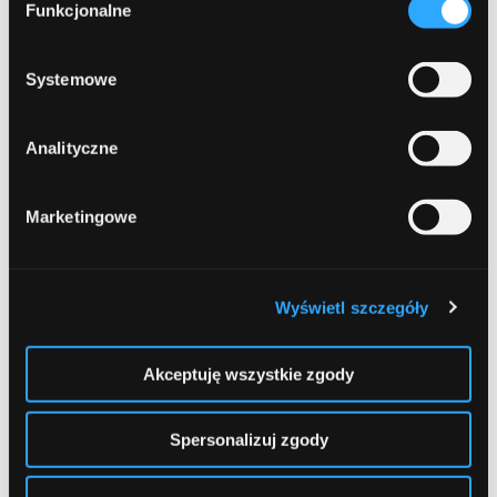
formy korzystania z plików cookies. Więcej:
Polityka
Leave a comment
Funkcjonalne
zgody
prywatności
.
Systemowe
Comment
Required
Analityczne
Marketingowe
Wyświetl szczegóły
Name
Required
Akceptuję wszystkie zgody
Spersonalizuj zgody