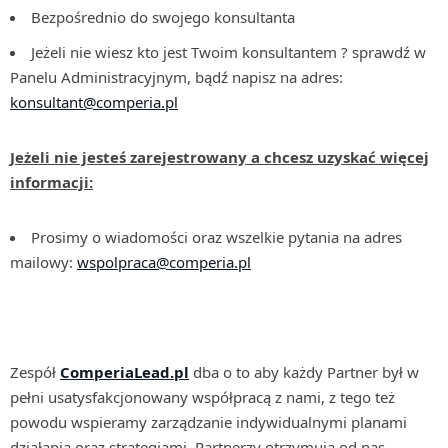
Bezpośrednio do swojego konsultanta
Jeżeli nie wiesz kto jest Twoim konsultantem ? sprawdź w
Panelu Administracyjnym, bądź napisz na adres:
konsultant@comperia.pl
Jeżeli nie jesteś zarejestrowany a chcesz uzyskać więcej
informacji:
Prosimy o wiadomości oraz wszelkie pytania na adres
mailowy:
wspolpraca@comperia.pl
Zespół
ComperiaLead.pl
dba o to aby każdy Partner był w
pełni usatysfakcjonowany współpracą z nami, z tego też
powodu wspieramy zarządzanie indywidualnymi planami
działania oraz strategiami. Partnerzy otrzymują od nas