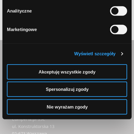
Analityczne
Submit
Marketingowe
Wyświetl szczegóły
Skontaktuj się z nami
Akceptuję wszystkie zgody
Spersonalizuj zgody
Nie wyrażam zgody
Korepondencja
Comperia.pl S.A.
ul. Konstruktorska 13
02-673 Warszawa