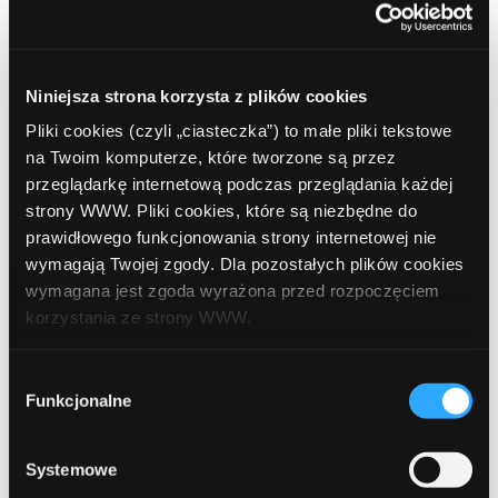
Niniejsza strona korzysta z plików cookies
Pliki cookies (czyli „ciasteczka”) to małe pliki tekstowe
Name
Required
na Twoim komputerze, które tworzone są przez
przeglądarkę internetową podczas przeglądania każdej
strony WWW. Pliki cookies, które są niezbędne do
prawidłowego funkcjonowania strony internetowej nie
wymagają Twojej zgody. Dla pozostałych plików cookies
Email
Required
wymagana jest zgoda wyrażona przed rozpoczęciem
korzystania ze strony WWW.
W każdej chwili możesz zmienić decyzję dotyczącą
Wybór
formy korzystania z plików cookies. Więcej:
Polityka
Funkcjonalne
zgody
prywatności
.
Zapamiętaj moje dane w tej przeglądarce podczas pisania
kolejnych komentarzy.
Systemowe