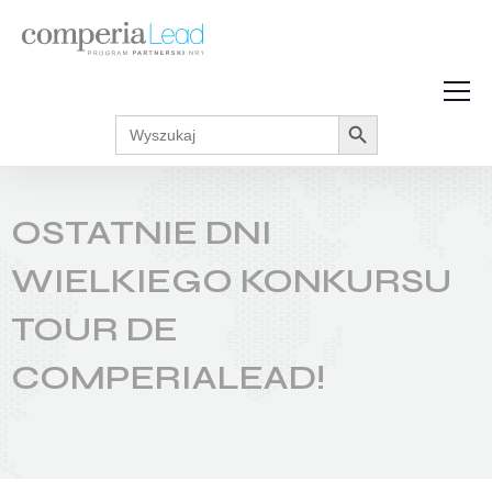
Search Button
Search
Strefa Wiedzy
for:
Zarabiaj w internecie
Podcasty
OSTATNIE DNI
Akcje promocyjne
Regulaminy
WIELKIEGO KONKURSU
TOUR DE
COMPERIALEAD!