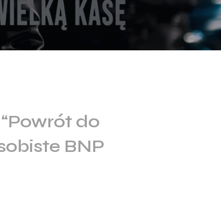
 “Powrót do
osobiste BNP