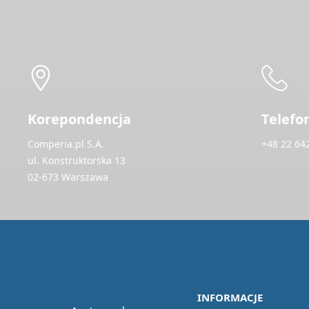
Korepondencja
Telefo
Comperia.pl S.A.
+48 22 64
ul. Konstruktorska 13
02-673 Warszawa
INFORMACJE