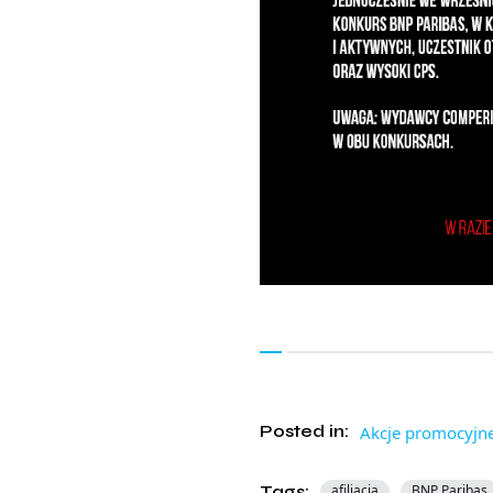
Posted in:
Akcje promocyjn
Tags:
afiliacja
BNP Paribas