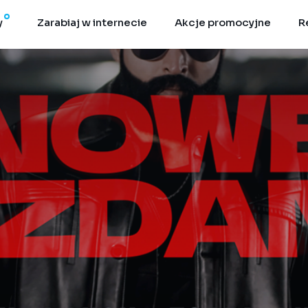
y
Zarabiaj w internecie
Akcje promocyjne
R