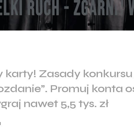
 karty! Zasady konkursu
ozdanie”. Promuj konta 
graj nawet 5,5 tys. zł
l