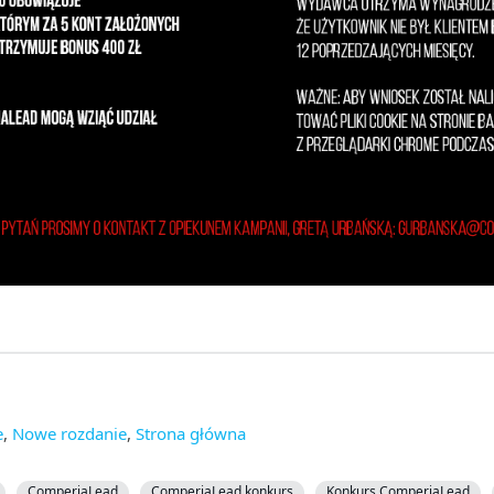
e
,
Nowe rozdanie
,
Strona główna
ComperiaLead
ComperiaLead konkurs
Konkurs ComperiaLead