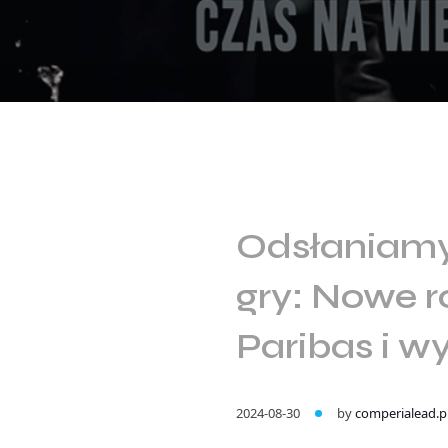
Odsłaniamy
gry: Nowe r
Paribas i wy
2024-08-30
by
comperialead.p