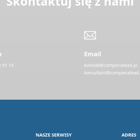
Skontaktuj się z nami
n
Email
2 91 19
kontakt@comperialead.pl
konsultant@comperialead.
NASZE SERWISY
ADRES