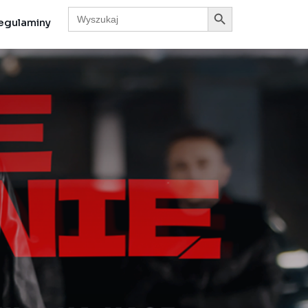
Search Button
Search
for:
egulaminy