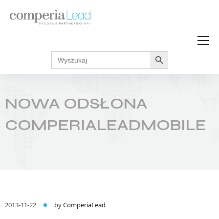
Search Button
Search
Strefa Wiedzy
for:
Zarabiaj w internecie
Podcasty
NOWA ODSŁONA
Akcje promocyjne
Regulaminy
COMPERIALEADMOBILE
2013-11-22
by
ComperiaLead