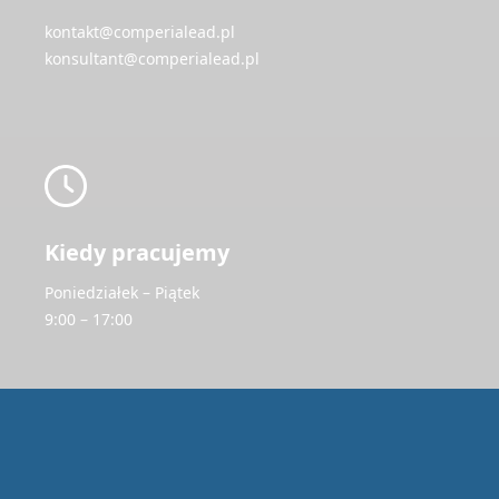
kontakt@comperialead.pl
konsultant@comperialead.pl
Kiedy pracujemy
Poniedziałek – Piątek
9:00 – 17:00