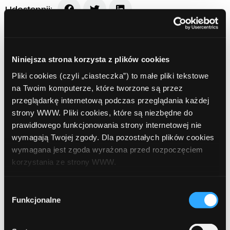
Udostępnij:
Niniejsza strona korzysta z plików cookies
Pliki cookies (czyli „ciasteczka”) to małe pliki tekstowe
na Twoim komputerze, które tworzone są przez
Prev Article
Next Article
przeglądarkę internetową podczas przeglądania każdej
strony WWW. Pliki cookies, które są niezbędne do
prawidłowego funkcjonowania strony internetowej nie
wymagają Twojej zgody. Dla pozostałych plików cookies
wymagana jest zgoda wyrażona przed rozpoczęciem
korzystania ze strony WWW.
Leave a comment
W każdej chwili możesz zmienić decyzję dotyczącą
Wybór
Comment
Required
formy korzystania z plików cookies. Więcej:
Polityka
Funkcjonalne
zgody
prywatności
.