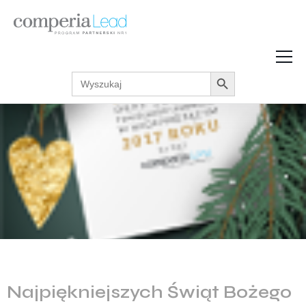
Search Button
Search
Strefa Wiedzy
for:
Zarabiaj w internecie
Podcasty
Akcje promocyjne
Regulaminy
Najpiękniejszych Świąt Bożego