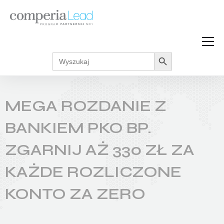
Search Button
Search
Strefa Wiedzy
for:
Zarabiaj w internecie
Podcasty
MEGA ROZDANIE Z
Akcje promocyjne
Regulaminy
BANKIEM PKO BP.
ZGARNIJ AŻ 330 ZŁ ZA
KAŻDE ROZLICZONE
KONTO ZA ZERO