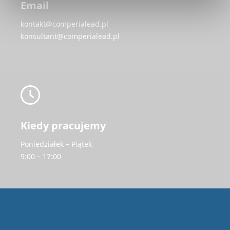
Email
kontakt@comperialead.pl
konsultant@comperialead.pl
Kiedy pracujemy
Poniedziałek – Piątek
9:00 – 17:00