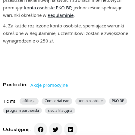
przestrzeń reklamową na swoich stronach internetowych
promując
konta osobiste PKO BP
, jednocześnie spełniając
warunki określone w
Regulaminie
.
Za każde rozliczone konto osobiste, spełniające warunki
określone w Regulaminie, uczestnikowi zostanie zwiększone
wynagrodzenie o 250 zł.
Posted in:
Akcje promocyjne
Tags:
afiliacja
ComperiaLead
konto osobiste
PKO BP
program partnerski
sieć afiliacyjna
Udostępnij: