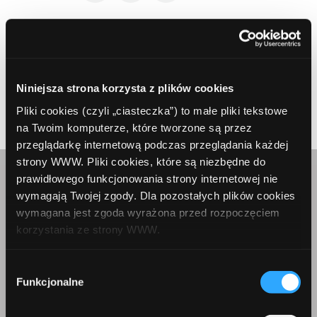
Niniejsza strona korzysta z plików cookies
Prev Article
Next Article
Pliki cookies (czyli „ciasteczka”) to małe pliki tekstowe
na Twoim komputerze, które tworzone są przez
przeglądarkę internetową podczas przeglądania każdej
strony WWW. Pliki cookies, które są niezbędne do
prawidłowego funkcjonowania strony internetowej nie
Skontaktuj się z nami
wymagają Twojej zgody. Dla pozostałych plików cookies
wymagana jest zgoda wyrażona przed rozpoczęciem
korzystania ze strony WWW.
W każdej chwili możesz zmienić decyzję dotyczącą
Wybór
formy korzystania z plików cookies. Więcej:
Polityka
Funkcjonalne
zgody
prywatności
.
Korepondencja