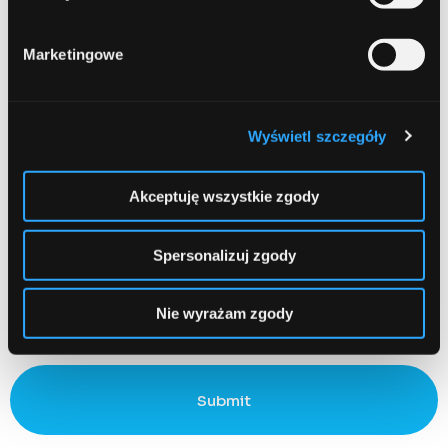
Name
Required
Marketingowe
Wyświetl szczegóły
Email
Required
Akceptuję wszystkie zgody
Spersonalizuj zgody
Zapamiętaj moje dane w tej przeglądarce podczas pisania
Nie wyrażam zgody
kolejnych komentarzy.
Submit