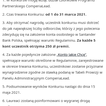
W Konkursie mogą wziąć udział członkowie Programu
Partnerskiego ComperiaLead.
Czas trwania Konkursu:
od 1 do 31 marca 2021.
Aby otrzymać nagrodę, uczestnik konkursu musi dotrzeć
do jak największej liczby odbiorców, którzy z jego polecenia
zdecydują się na założenie konta osobistego w Santander
Bank Polska, spełniając warunki Regulaminu.
Za każde 5
kont uczestnik otrzyma 250 zł premii.
Za każde pojedyncze założone
„Konto Jakie Chcę”
,
spełniające warunki określone w Regulaminie, zarejestrowane
w okresie trwania Konkursu, uczestnikowi zostanie przyznane
wynagrodzenie zgodne ze stawką podaną w Tabeli Prowizji w
Panelu Administracyjnym ComperiaLead.
Podsumowanie wyników Konkursu nastąpi do dnia 15
maja 2021.
Laureaci zostaną poinformowani o wygranej drogą