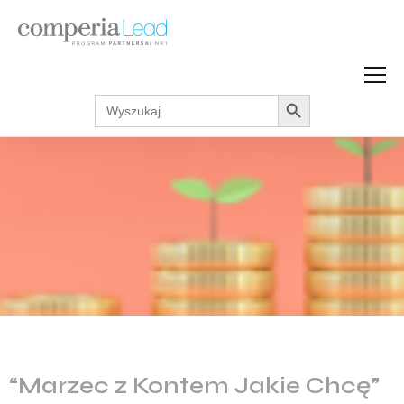
Search Button
Search
Strefa Wiedzy
for:
Zarabiaj w internecie
Podcasty
Akcje promocyjne
Regulaminy
“Marzec z Kontem Jakie Chcę”