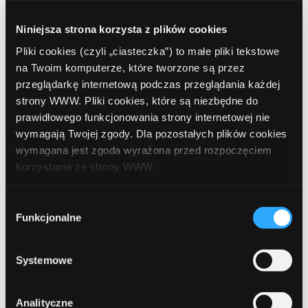
Prev Article
Next Article
Niniejsza strona korzysta z plików cookies
Pliki cookies (czyli „ciasteczka”) to małe pliki tekstowe
na Twoim komputerze, które tworzone są przez
przeglądarkę internetową podczas przeglądania każdej
strony WWW. Pliki cookies, które są niezbędne do
prawidłowego funkcjonowania strony internetowej nie
Leave a comment
wymagają Twojej zgody. Dla pozostałych plików cookies
wymagana jest zgoda wyrażona przed rozpoczęciem
Comment
Required
korzystania ze strony WWW.
W każdej chwili możesz zmienić decyzję dotyczącą
Wybór
formy korzystania z plików cookies. Więcej:
Polityka
Funkcjonalne
zgody
prywatności
.
Systemowe
Analityczne