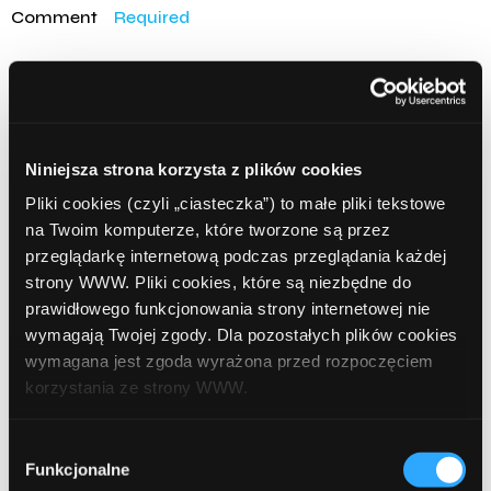
Comment
Required
Niniejsza strona korzysta z plików cookies
Pliki cookies (czyli „ciasteczka”) to małe pliki tekstowe
na Twoim komputerze, które tworzone są przez
przeglądarkę internetową podczas przeglądania każdej
strony WWW. Pliki cookies, które są niezbędne do
Name
Required
prawidłowego funkcjonowania strony internetowej nie
wymagają Twojej zgody. Dla pozostałych plików cookies
wymagana jest zgoda wyrażona przed rozpoczęciem
korzystania ze strony WWW.
Email
Required
W każdej chwili możesz zmienić decyzję dotyczącą
Wybór
formy korzystania z plików cookies. Więcej:
Polityka
Funkcjonalne
zgody