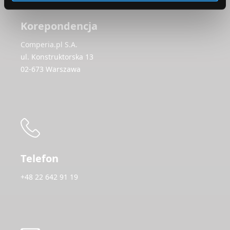
Korepondencja
Comperia.pl S.A.
ul. Konstruktorska 13
02-673 Warszawa
Telefon
+48 22 642 91 19