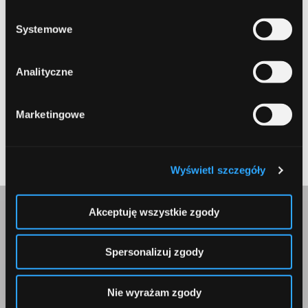
prywatności
.
Systemowe
Zapamiętaj moje dane w tej przeglądarce podczas pisania
kolejnych komentarzy.
Analityczne
Marketingowe
Submit
Wyświetl szczegóły
Akceptuję wszystkie zgody
Skontaktuj się z nami
Spersonalizuj zgody
Nie wyrażam zgody