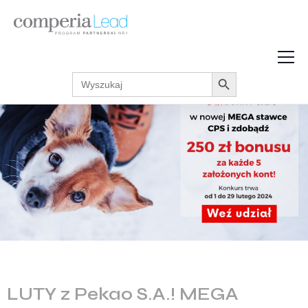
Search Button
Search
Strefa Wiedzy
for:
Zarabiaj w internecie
Podcasty
Akcje promocyjne
Regulaminy
LUTY z Pekao S.A.! MEGA