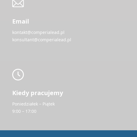
Email
kontakt@comperialead.pl
konsultant@comperialead.pl
Kiedy pracujemy
Poniedziałek – Piątek
9:00 – 17:00