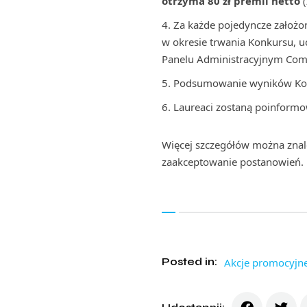
otrzyma 80 zł premii netto
(
Za każde pojedyncze założon
w okresie trwania Konkursu, u
Panelu Administracyjnym Com
Podsumowanie wyników Konku
Laureaci zostaną poinformo
Więcej szczegółów można zna
zaakceptowanie postanowień.
Posted in:
Akcje promocyjn