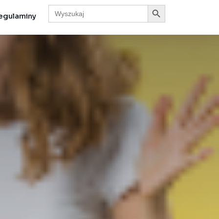
Search Button
Search
for:
egulaminy