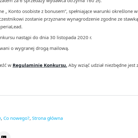
zatem za 6 sprzedaży wydawca otrzyma 160 zł).
e „ Konto osobiste z bonusem”, spełniające warunki określone w
czestnikowi zostanie przyznane wynagrodzenie zgodne ze stawką
periaLead.
rsu nastąpi do dnia 30 listopada 2020 r.
wani o wygranej drogą mailową.
leźć w
Regulaminie Konkursu.
Aby wziąć udział niezbędne jest z
e
,
Co nowego?
,
Strona główna