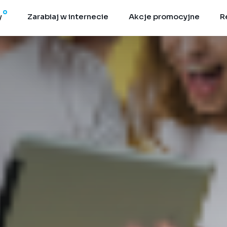
y
Zarabiaj w internecie
Akcje promocyjne
R