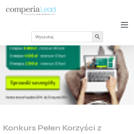
Search Button
Search
Strefa Wiedzy
for:
Zarabiaj w internecie
Podcasty
Akcje promocyjne
Regulaminy
Konkurs Pełen Korzyści z