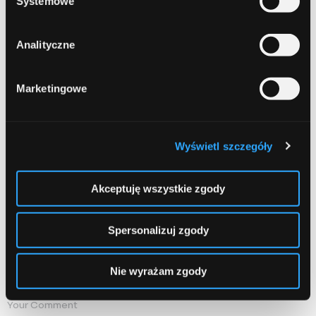
Systemowe
Udostępnij:
Analityczne
Marketingowe
Prev Article
Next Article
Wyświetl szczegóły
Akceptuję wszystkie zgody
Leave a comment
Spersonalizuj zgody
Comment
Required
Nie wyrażam zgody