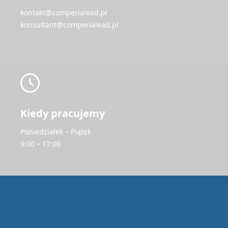
kontakt@comperialead.pl
konsultant@comperialead.pl
Kiedy pracujemy
Poniedziałek – Piątek
9:00 – 17:00