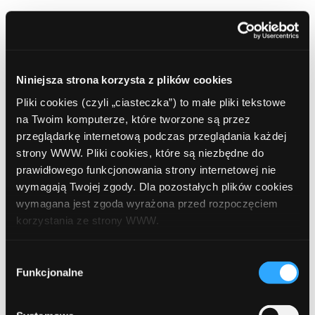
W przypadku pytań zapraszamy do kontaktu z
Dedykowanymi Konsultantami
!
Nie masz jeszcze konta w ComperiaLead? Nie czekaj,
Niniejsza strona korzysta z plików cookies
dokonaj
rejestracji
już dziś!
Pliki cookies (czyli „ciasteczka”) to małe pliki tekstowe
na Twoim komputerze, które tworzone są przez
przeglądarkę internetową podczas przeglądania każdej
strony WWW. Pliki cookies, które są niezbędne do
prawidłowego funkcjonowania strony internetowej nie
wymagają Twojej zgody. Dla pozostałych plików cookies
Posted in:
Akcje promocyjne
,
Co nowego?
,
Strona główna
wymagana jest zgoda wyrażona przed rozpoczęciem
korzystania ze strony WWW.
Tags:
BNP Paribas
iKonto BNP
nagordy pieniężne
W każdej chwili możesz zmienić decyzję dotyczącą
Wybór
nowy konkurs
Program Partnerski ComperiaLead
formy korzystania z plików cookies. Więcej:
Polityka
Funkcjonalne
zgody
regulamin konkursu
prywatności
.