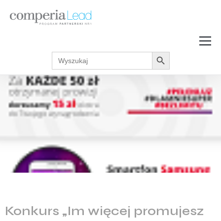
Search Button
Search
Strefa Wiedzy
for:
Zarabiaj w internecie
Podcasty
Akcje promocyjne
Regulaminy
Konkurs „Im więcej promujesz