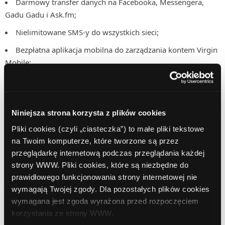
Darmowy transfer danych na Facebooka, Messengera,
Gadu Gadu i Ask.fm;
Nielimitowane SMS-y do wszystkich sieci;
Bezpłatna aplikacja mobilna do zarządzania kontem Virgin
Mobile;
Samoodnawialne pakiety z miesięczną ważnością;
Darmowa przesyłka przy zamówieniu online.
Niniejsza strona korzysta z plików cookies
Nie masz jeszcze konta w ComperiaLead?
Pliki cookies (czyli „ciasteczka”) to małe pliki tekstowe
na Twoim komputerze, które tworzone są przez
Nie czekaj, dokonaj
rejestracji
już dziś!
przeglądarkę internetową podczas przeglądania każdej
strony WWW. Pliki cookies, które są niezbędne do
prawidłowego funkcjonowania strony internetowej nie
wymagają Twojej zgody. Dla pozostałych plików cookies
wymagana jest zgoda wyrażona przed rozpoczęciem
korzystania ze strony WWW.