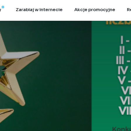
y
Zarabiaj w internecie
Akcje promocyjne
R