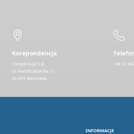
Korepondencja
Telefo
Comperia.pl S.A.
+48 22 64
ul. Konstruktorska 13
02-673 Warszawa
INFORMACJE