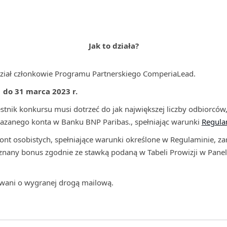
Jak to działa?
ział członkowie Programu Partnerskiego ComperiaLead.
1 do 31 marca 2023 r.
tnik konkursu musi dotrzeć do jak największej liczby odbiorców,
kazanego konta w Banku BNP Paribas., spełniając warunki
Regula
kont osobistych, spełniające warunki określone w Regulaminie, z
yznany bonus zgodnie ze stawką podaną w Tabeli Prowizji w Pane
wani o wygranej drogą mailową.