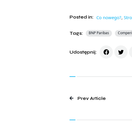
Posted in:
Co nowego?
,
Str
Tags:
BNP Paribas
Comperi
Udostępnij:
Prev Article