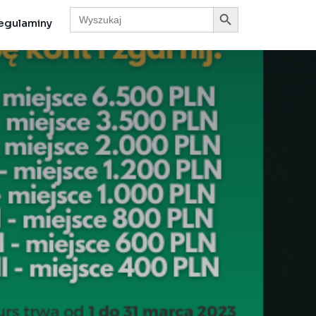
Search Button
Search
for:
egulaminy