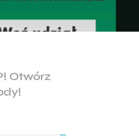
P! Otwórz
ody!