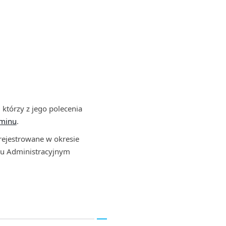
 którzy z jego polecenia
minu
.
arejestrowane w okresie
lu Administracyjnym