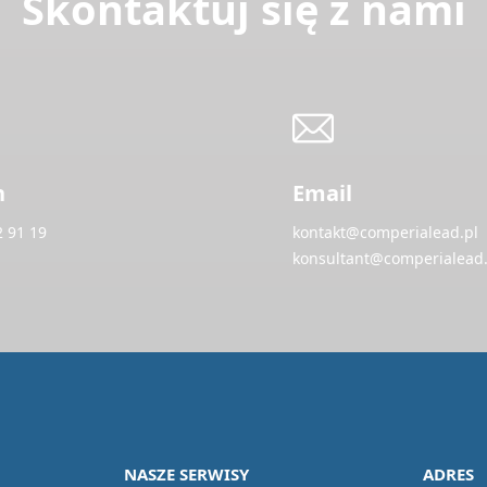
Skontaktuj się z nami
n
Email
2 91 19
kontakt@comperialead.pl
konsultant@comperialead.
NASZE SERWISY
ADRES