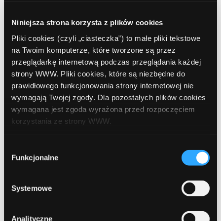
Część osób wybiera też
niesprawdzone sieci afiliacyjne
,
które kuszą wysokimi stawkami, a potem okazuje się, że mają
Niniejsza strona korzysta z plików cookies
problemy z wypłatami lub wsparciem technicznym. Właśnie
dlatego warto postawić na sprawdzone rozwiązania jak
Pliki cookies (czyli „ciasteczka”) to małe pliki tekstowe
ComperiaLead. To gwarancja stabilności i wiarygodności.
na Twoim komputerze, które tworzone są przez
przeglądarkę internetową podczas przeglądania każdej
strony WWW. Pliki cookies, które są niezbędne do
Dlaczego warto wybrać
prawidłowego funkcjonowania strony internetowej nie
wymagają Twojej zgody. Dla pozostałych plików cookies
ComperiaLead?
wymagana jest zgoda wyrażona przed rozpoczęciem
korzystania ze strony WWW.
ComperiaLead
to jedna z największych polskich sieci
W każdej chwili możesz zmienić decyzję dotyczącą
afiliacyjnych, która specjalizuje się w finansach. To ogromna
Wybór
formy korzystania z plików cookies. Więcej:
Polityka
Funkcjonalne
zgody
zaleta, bo kampanie bankowe i ubezpieczeniowe są jednymi z
prywatności
.
najlepiej płacących na rynku.
Systemowe
Dodatkowo ComperiaLead oferuje:
Analityczne