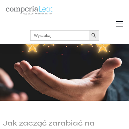
Search Button
Search
Strefa Wiedzy
for:
Zarabiaj w internecie
Podcasty
Akcje promocyjne
Regulaminy
Jak zacząć zarabiać na