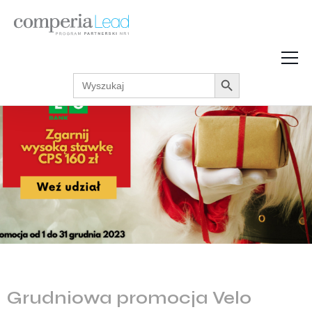
Search Button
Search
Strefa Wiedzy
for:
Zarabiaj w internecie
Podcasty
Akcje promocyjne
Regulaminy
Grudniowa promocja Velo