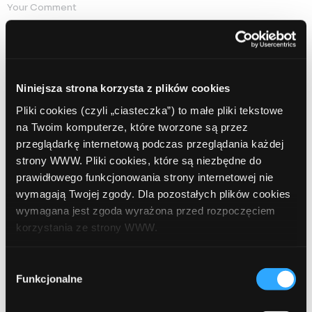
Niniejsza strona korzysta z plików cookies
Pliki cookies (czyli „ciasteczka”) to małe pliki tekstowe
na Twoim komputerze, które tworzone są przez
przeglądarkę internetową podczas przeglądania każdej
Name
Required
strony WWW. Pliki cookies, które są niezbędne do
prawidłowego funkcjonowania strony internetowej nie
wymagają Twojej zgody. Dla pozostałych plików cookies
wymagana jest zgoda wyrażona przed rozpoczęciem
korzystania ze strony WWW.
Email
Required
W każdej chwili możesz zmienić decyzję dotyczącą
Wybór
formy korzystania z plików cookies. Więcej:
Polityka
Funkcjonalne
zgody
prywatności
.