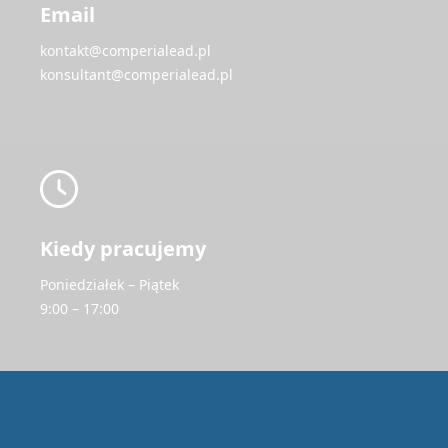
Email
kontakt@comperialead.pl
konsultant@comperialead.pl
Kiedy pracujemy
Poniedziałek – Piątek
9:00 – 17:00