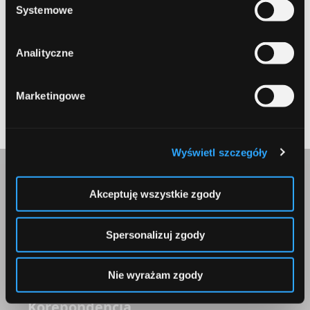
Systemowe
Zapamiętaj moje dane w tej przeglądarce podczas pisania
kolejnych komentarzy.
Analityczne
Submit
Marketingowe
Wyświetl szczegóły
Skontaktuj się z nami
Akceptuję wszystkie zgody
Spersonalizuj zgody
Nie wyrażam zgody
Korepondencja