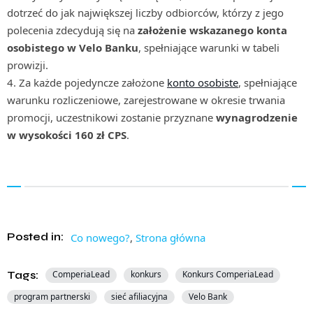
dotrzeć do jak największej liczby odbiorców, którzy z jego
polecenia zdecydują się na
założenie wskazanego konta
osobistego w Velo Banku
, spełniające warunki w tabeli
prowizji.
4. Za każde pojedyncze założone
konto osobiste
, spełniające
warunku rozliczeniowe, zarejestrowane w okresie trwania
promocji, uczestnikowi zostanie przyznane
wynagrodzenie
w wysokości 160 zł CPS
.
Posted in:
Co nowego?
,
Strona główna
Tags:
ComperiaLead
konkurs
Konkurs ComperiaLead
program partnerski
sieć afiliacyjna
Velo Bank