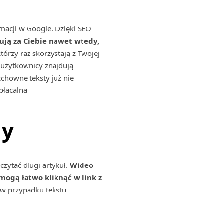
ormacji w Google. Dzięki SEO
ują za Ciebie nawet wtedy,
órzy raz skorzystają z Twojej
e użytkownicy znajdują
zchowne teksty już nie
płacalna.
ny
czytać długi artykuł.
Wideo
 mogą łatwo kliknąć w link z
 w przypadku tekstu.