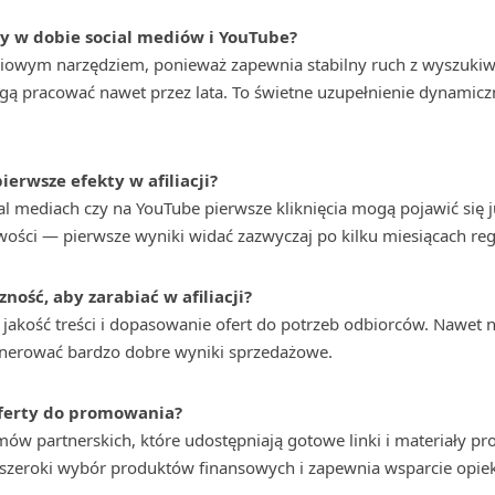
ny w dobie social mediów i YouTube?
ciowym narzędziem, ponieważ zapewnia stabilny ruch z wyszukiwa
 pracować nawet przez lata. To świetne uzupełnienie dynamiczn
ierwsze efekty w afiliacji?
al mediach czy na YouTube pierwsze kliknięcia mogą pojawić się j
wości — pierwsze wyniki widać zazwyczaj po kilku miesiącach reg
ność, aby zarabiać w afiliacji?
 jakość treści i dopasowanie ofert do potrzeb odbiorców. Nawet nie
erować bardzo dobre wyniki sprzedażowe.
oferty do promowania?
mów partnerskich, które udostępniają gotowe linki i materiały p
e szeroki wybór produktów finansowych i zapewnia wsparcie opie