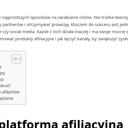
 z najprostszych sposobów na zarabianie online. Nie trzeba twor
ty partnerów i otrzymywać prowizję. Kluczem do sukcesu jest j
 czy social media. Każde z nich działa inaczej i ma swoje mocne 
mować produkty afiliacyjne i jak łączyć kanały, by zwiększyć zyski
a
jny
cji
ybrać?
 afiliantów
pytania
platforma afiliacyjna