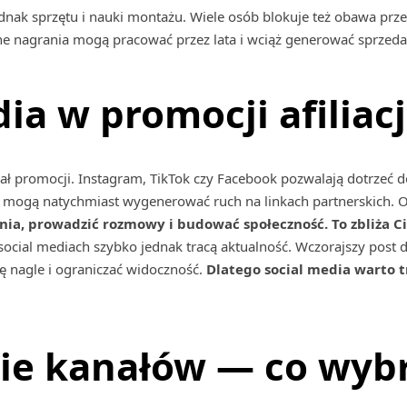
nak sprzętu i nauki montażu. Wiele osób blokuje też obawa prz
e nagrania mogą pracować przez lata i wciąż generować sprzeda
ia w promocji afiliacj
ał promocji. Instagram, TikTok czy Facebook pozwalają dotrzeć d
ty mogą natychmiast wygenerować ruch na linkach partnerskich. Og
ia, prowadzić rozmowy i budować społeczność. To zbliża Ci
social mediach szybko jednak tracą aktualność. Wczorajszy post d
ię nagle i ograniczać widoczność.
Dlatego social media warto 
ie kanałów — co wyb