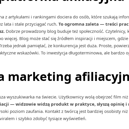
rona z artykułami i rankingami dociera do osób, które szukają inf
lata i stale przyciągać ruch.
To ogromna zaleta — treści prac
z.
Dobrze prowadzony blog buduje też społeczność. Czytelnicy, kt
o więcej. Blog może stać się źródłem inspiracji i miejscem, gdzi
rzeba jednak pamiętać, że konkurencja jest duża. Proste, powier
praktyczne wskazówki. To inwestycja długoterminowa, ale bardzo o
a marketing afiliacyj
za wyszukiwarka na świecie. Użytkownicy wolą obejrzeć film niż 
liacji — widzowie widzą produkt w praktyce, słyszą opinię i
oki poziom zaufania. Kontakt z twórcą jest bardziej osobisty niż
viralem i szybko zdobyć tysiące wyświetleń.