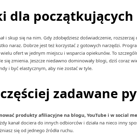
 dla początkujących 
ł i skup się na nim. Gdy zdobędziesz doświadczenie, rozszerzaj d
stko naraz. Dobrze jest też korzystać z gotowych narzędzi. Progra
 wielu ofert w jednym miejscu i wsparcia opiekunów. To szczegól
ale się zmienia. Jeszcze niedawno dominowały blogi, dziś coraz wi
ndy i być elastycznym, aby nie zostać w tyle.
częściej zadawane py
ować produkty afiliacyjne na blogu, YouTube i w social m
ażdy kanał dociera do innych odbiorców i działa na nieco inny spo
żniasz się od jednego źródła ruchu.