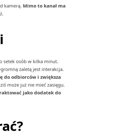
ed kamerą.
Mimo to kanał ma
ż.
i
o setek osób w kilka minut.
romną zaletą jest interakcja.
ę do odbiorców i zwiększa
ziś może już nie mieć zasięgu.
traktować jako dodatek do
rać?