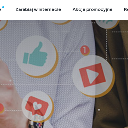
y
Zarabiaj w internecie
Akcje promocyjne
R