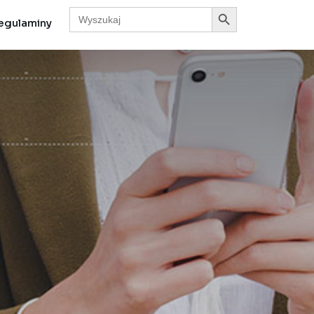
Search Button
Search
for:
egulaminy