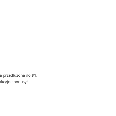
ła przedłużona do
31.
rakcyjne bonusy!