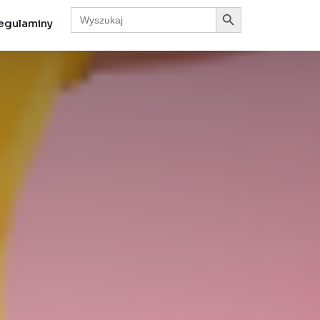
Search Button
Search
for:
egulaminy