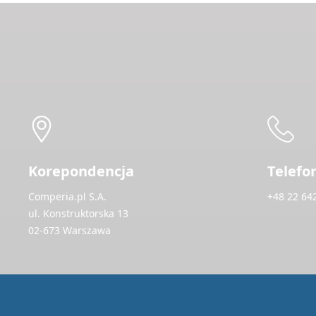
Korepondencja
Telefo
Comperia.pl S.A.
+48 22 64
ul. Konstruktorska 13
02-673 Warszawa