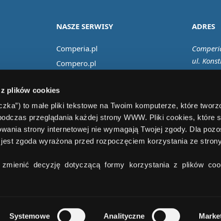
NASZE SERWISY
ADRES
Comperia.pl
Comperia
ul. Konst
Compero.pl
02-673 
Comfino.pl
 z plików cookies
Comperiaraty.pl
teczka”) to małe pliki tekstowe na Twoim komputerze, które twor
Comperiaubezpieczenia.pl
podczas przeglądania każdej strony WWW. Pliki cookies, które 
wania strony internetowej nie wymagają Twojej zgody. Dla pozo
jest zgoda wyrażona przed rozpoczęciem korzystania ze stro
zmienić decyzję dotyczącą formy korzystania z plików cook
© 2008 – 2024 Copyright
Comperia.pl S.A.
. All Rights Reserved.
Systemowe
Analityczne
Marke