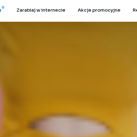
y
Zarabiaj w internecie
Akcje promocyjne
R