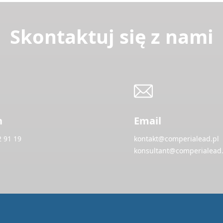
Skontaktuj się z nami
n
Email
2 91 19
kontakt@comperialead.pl
konsultant@comperialead.