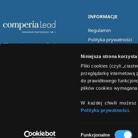
INFORMACJE
Regulamin
Polityka prywatności
Obserwuj nas w mediach
społecznościowych
Niniejsza strona korzysta
Pliki cookies (czyli „cias
przeglądarkę internetową 
do prawidłowego funkcjono
plików cookies wymagana 
W każdej chwili możesz 
Polityka prywatności
.
Wybór
Funkcjonalne