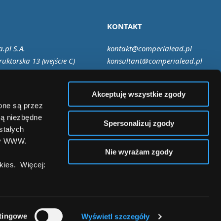
KONTAKT
.pl S.A.
kontakt@comperialead.pl
ruktorska 13 (wejście C)
konsultant@comperialead.pl
Warszawa
Akceptuję wszystkie zgody
zone są przez
są niezbędne
Spersonalizuj zgody
stałych
ny WWW.
Nie wyrażam zgody
ies. Więcej:
tingowe
Wyświetl szczegóły