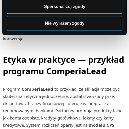
treści.
Warto też prezentować produkty w sposób
Spersonalizuj zgody
rzetelny. Zamiast pisać “najlepszy”, lepiej wskazać
konkretne zalety i ewentualne ograniczenia.
Nie wyrażam zgody
Użytkownicy szybko zauważają przesadę. Uczciwa
rekomendacja buduje zaufanie, które przekłada się na
konwersje.
Etyka w praktyce — przykład
programu ComperiaLead
Program
ComperiaLead
to przykład, że afiliacja może być
skuteczna i etyczna jednocześnie. Został stworzony przez
ekspertów z branży finansowej i oferuje współpracę z
renomowanymi bankami. Partnerzy promują produkty takie
jak konta osobiste, kredyty gotówkowe, lokaty czy karty
kredytowe. System rozliczeń oparty jest na
modelu CPS