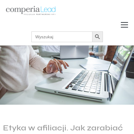
Search Button
Search
Strefa Wiedzy
for:
Zarabiaj w internecie
Podcasty
Akcje promocyjne
Regulaminy
Etyka w afiliacji. Jak zarabiać