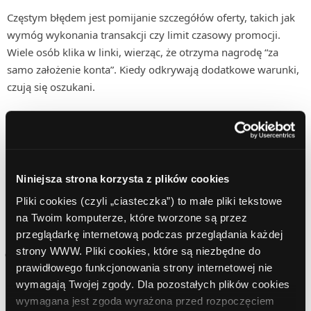
Częstym błędem jest pomijanie szczegółów oferty, takich jak
wymóg wykonania transakcji czy limit czasowy promocji.
Wiele osób klika w linki, wierząc, że otrzyma nagrodę “za
samo założenie konta”. Kiedy odkrywają dodatkowe warunki,
czują się oszukani.
Tymczasem wystarczy jasno opisać zasady. Przykład? “Premia
200 zł po wykonaniu trzech płatności kartą w ciągu 30 dni”.
To prosty komunikat, który buduje wiarygodność.
Lepiej
stracić kilka kliknięć niż reputację, którą buduje się
Niniejsza strona korzysta z plików cookies
miesiącami.
Pliki cookies (czyli „ciasteczka”) to małe pliki tekstowe
na Twoim komputerze, które tworzone są przez
przeglądarkę internetową podczas przeglądania każdej
Jak zachować autentyczność
strony WWW. Pliki cookies, które są niezbędne do
i zaufanie odbiorców?
prawidłowego funkcjonowania strony internetowej nie
wymagają Twojej zgody. Dla pozostałych plików cookies
wymagana jest zgoda wyrażona przed rozpoczęciem