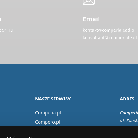
n
Email
2 91 19
kontakt@comperialead.pl
konsultant@comperialead.
NASZE SERWISY
ADRES
Comperia.pl
Comperia
ul. Konst
Compero.pl
02-673 
Comfino.pl