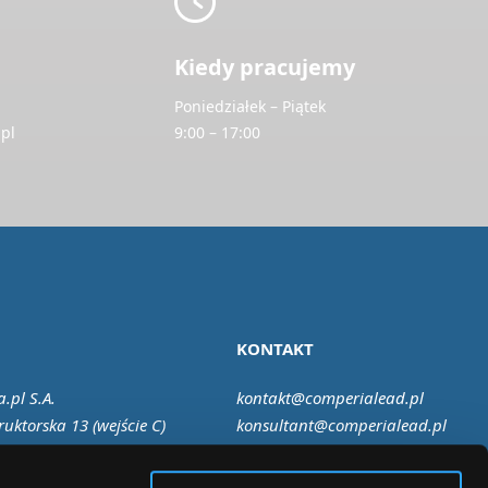
Kiedy pracujemy
Poniedziałek – Piątek
pl
9:00 – 17:00
KONTAKT
.pl S.A.
kontakt@comperialead.pl
ruktorska 13 (wejście C)
konsultant@comperialead.pl
Warszawa