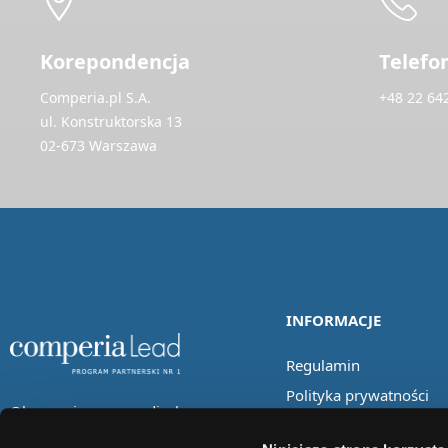
Korepondencja
Telefo
Comperia.pl S.A.
+48 22 64
ul. Konstruktorska 13
02-673 Warszawa
INFORMACJE
Regulamin
Polityka prywatności
Obserwuj nas w mediach
społecznościowych