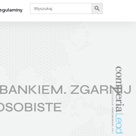
Search Button
Search
for:
egulaminy
BANKIEM. ZGARNIJ
OSOBISTE