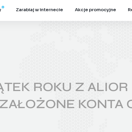
y
Zarabiaj w internecie
Akcje promocyjne
R
TEK ROKU Z ALIOR 
3 ZAŁOŻONE KONTA 