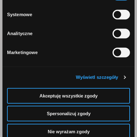
prywatności
.
Systemowe
Korepondencja
Comperia.pl S.A.
Analityczne
ul. Konstruktorska 13
02-673 Warszawa
Marketingowe
Wyświetl szczegóły
Akceptuję wszystkie zgody
Telefon
+48 22 642 91 19
Spersonalizuj zgody
Nie wyrażam zgody