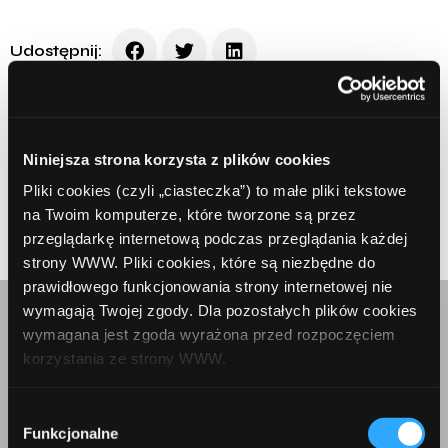
Udostępnij:
Niniejsza strona korzysta z plików cookies
Pliki cookies (czyli „ciasteczka”) to małe pliki tekstowe
Prev Article
Next Article
na Twoim komputerze, które tworzone są przez
przeglądarkę internetową podczas przeglądania każdej
strony WWW. Pliki cookies, które są niezbędne do
prawidłowego funkcjonowania strony internetowej nie
wymagają Twojej zgody. Dla pozostałych plików cookies
Skontaktuj się z nami
wymagana jest zgoda wyrażona przed rozpoczęciem
korzystania ze strony WWW.
W każdej chwili możesz zmienić decyzję dotyczącą
Wybór
formy korzystania z plików cookies. Więcej:
Polityka
Funkcjonalne
zgody