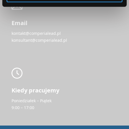
Email
kontakt@comperialead.pl
konsultant@comperialead.pl
Kiedy pracujemy
Poniedziałek – Piątek
9:00 – 17:00