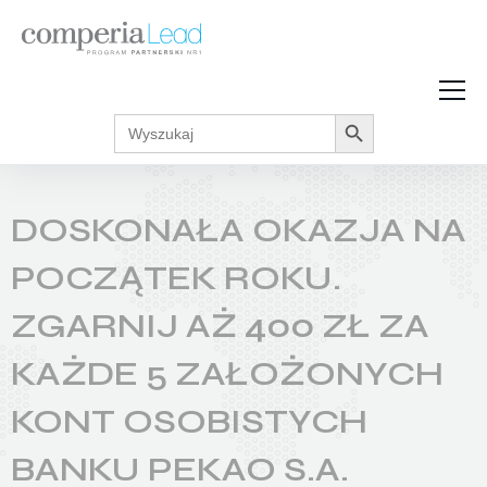
Search Button
Search
Strefa Wiedzy
for:
Zarabiaj w internecie
Podcasty
DOSKONAŁA OKAZJA NA
Akcje promocyjne
Regulaminy
POCZĄTEK ROKU.
ZGARNIJ AŻ 400 ZŁ ZA
KAŻDE 5 ZAŁOŻONYCH
KONT OSOBISTYCH
BANKU PEKAO S.A.