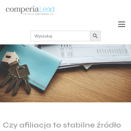
Search Button
Search
Strefa Wiedzy
for:
Zarabiaj w internecie
Podcasty
Akcje promocyjne
Regulaminy
Czy afiliacja to stabilne źródło