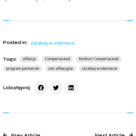
Posted in:
Zarabiaj w internecie
Tags:
afiliacja
ComperiaLead
Konkurs ComperiaLead
program partnerski
sieć afiliacyjna
zarabiaj w internecie
Udostępnij:
Prev Article
Next Article