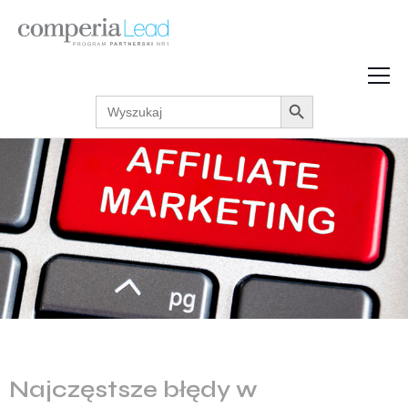
Search Button
Search
Strefa Wiedzy
for:
Zarabiaj w internecie
Podcasty
Akcje promocyjne
Regulaminy
Najczęstsze błędy w