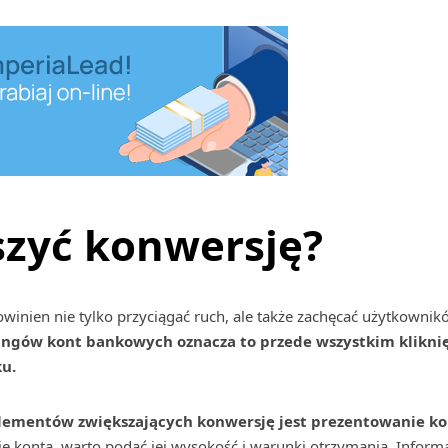
szyć konwersję?
 powinien nie tylko przyciągać ruch, ale także zachęcać użytkow
ngów kont bankowych oznacza to przede wszystkim kliknię
u.
lementów zwiększających konwersję jest prezentowanie ko
ie konta, warto podać jej wysokość i warunki otrzymania. Inform