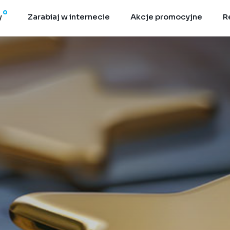
y
Zarabiaj w internecie
Akcje promocyjne
R