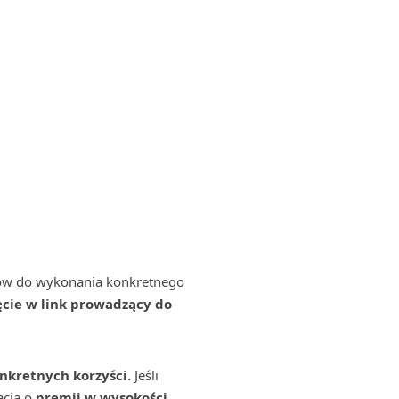
ników do wykonania konkretnego
cie w link prowadzący do
nkretnych korzyści.
Jeśli
acja o
premii w wysokości