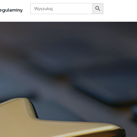
Search Button
Search
for:
egulaminy