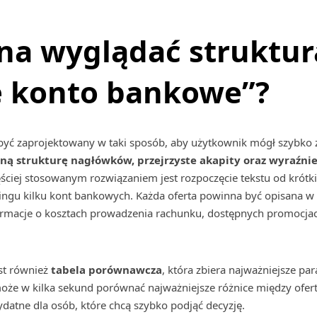
na wyglądać struktur
e konto bankowe”?
być zaprojektowany w taki sposób, aby użytkownik mógł szybko z
ną strukturę nagłówków, przejrzyste akapity oraz wyraźnie
ściej stosowanym rozwiązaniem jest rozpoczęcie tekstu od krót
ingu kilku kont bankowych. Każda oferta powinna być opisana w o
nformacje o kosztach prowadzenia rachunku, dostępnych promocja
st również
tabela porównawcza
, która zbiera najważniejsze p
k może w kilka sekund porównać najważniejsze różnice między ofe
ydatne dla osób, które chcą szybko podjąć decyzję.