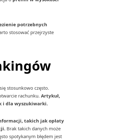
lezienie potrzebnych
rto stosować przejrzyste
ankingów
 się stosunkowo często.
 otwarcie rachunku.
Artykuł,
 i dla wyszukiwarki.
formacji, takich jak opłaty
ji.
Brak takich danych może
zęsto spotykanym błędem jest