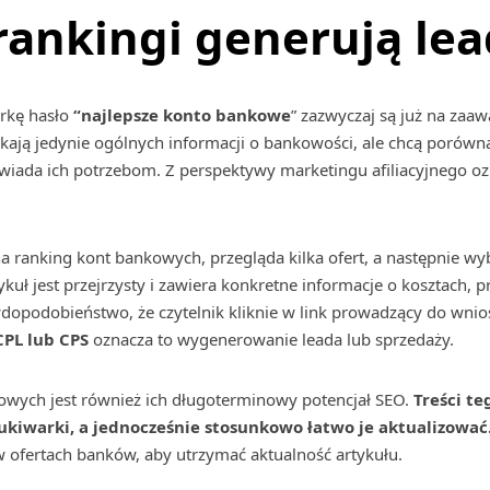
rankingi generują lea
rkę hasło
“najlepsze konto bankowe
” zazwyczaj są już na za
kają jedynie ogólnych informacji o bankowości, ale chcą porówna
owiada ich potrzebom. Z perspektywy marketingu afiliacyjnego oz
a ranking kont bankowych, przegląda kilka ofert, a następnie wyb
artykuł jest przejrzysty i zawiera konkretne informacje o kosztach
awdopodobieństwo, że czytelnik kliknie w link prowadzący do wni
CPL lub CPS
oznacza to wygenerowanie leada lub sprzedaży.
owych jest również ich długoterminowy potencjał SEO.
Treści t
ukiwarki, a jednocześnie stosunkowo łatwo je aktualizować
 ofertach banków, aby utrzymać aktualność artykułu.