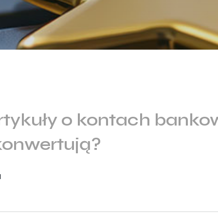
rtykuły o kontach banko
onwertują?
l