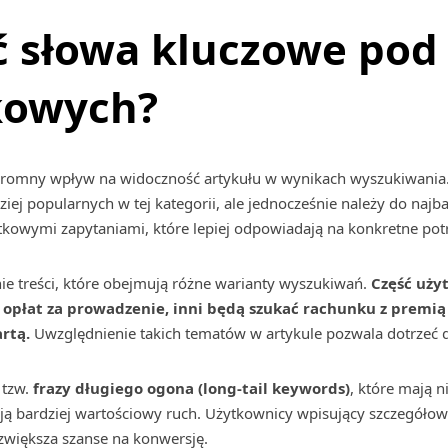
ć słowa kluczowe pod
kowych?
romny wpływ na widoczność artykułu w wynikach wyszukiwania
dziej popularnych w tej kategorii, ale jednocześnie należy do naj
atkowymi zapytaniami, które lepiej odpowiadają na konkretne po
ie treści, które obejmują różne warianty wyszukiwań.
Część uży
opłat za prowadzenie, inni będą szukać rachunku z premią 
rtą.
Uwzględnienie takich tematów w artykule pozwala dotrzeć d
 tzw.
frazy długiego ogona (long-tail keywords)
, które mają n
ją bardziej wartościowy ruch. Użytkownicy wpisujący szczegółow
 zwiększa szanse na konwersję.