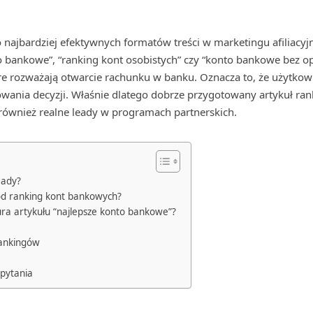
 najbardziej efektywnych formatów treści w marketingu afiliac
to bankowe”, “ranking kont osobistych” czy “konto bankowe bez op
e rozważają otwarcie rachunku w banku. Oznacza to, że użytkowni
wania decyzji. Właśnie dlatego dobrze przygotowany artykuł r
 również realne leady w programach partnerskich.
eady?
od ranking kont bankowych?
ra artykułu “najlepsze konto bankowe”?
rankingów
pytania