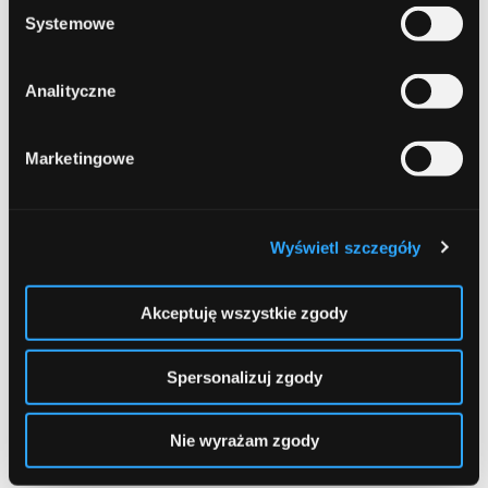
umiarkowany
Systemowe
bardzo wysoki
Analityczne
Budowanie relacji
Marketingowe
bardzo dobre
ograniczone
Wyświetl szczegóły
Dynamika wzrostu
Akceptuję wszystkie zgody
stabilna
szybka
Spersonalizuj zgody
Konwersja
Nie wyrażam zgody
przewidywalna