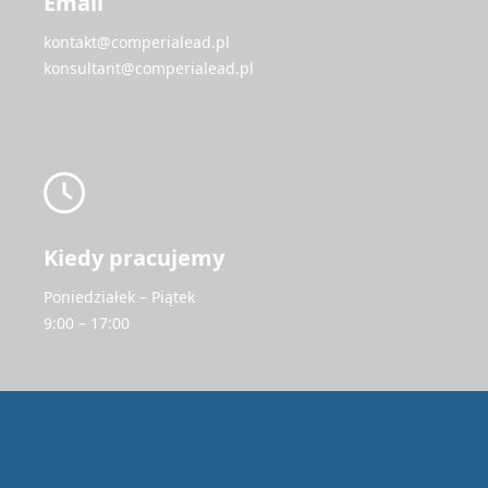
Email
kontakt@comperialead.pl
konsultant@comperialead.pl
Kiedy pracujemy
Poniedziałek – Piątek
9:00 – 17:00