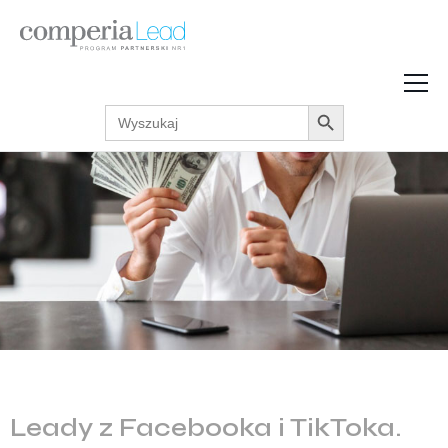
Search Button
Search
Strefa Wiedzy
for:
Zarabiaj w internecie
Podcasty
Akcje promocyjne
Regulaminy
Leady z Facebooka i TikToka.