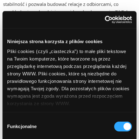
stabilność i pozwala budować relacje z odbiorcami, co
przekłada się na bardziej przewidywalną konwersję. TikTok
natomiast oferuje potencjał szybkiego wzrostu i możliwość
osiągania viralowych wyników. Facebook lepiej sprawdza się
w długoterminowej strategii, natomiast TikTok może być
Niniejsza strona korzysta z plików cookies
świetnym narzędziem do szybkiego generowania ruchu.
Najlepsze rezultaty osiągają jednak osoby, które
Pliki cookies (czyli „ciasteczka”) to małe pliki tekstowe
potrafią połączyć oba kanały i wykorzystać ich mocne
na Twoim komputerze, które tworzone są przez
strony.
przeglądarkę internetową podczas przeglądania każdej
strony WWW. Pliki cookies, które są niezbędne do
prawidłowego funkcjonowania strony internetowej nie
wymagają Twojej zgody. Dla pozostałych plików cookies
wymagana jest zgoda wyrażona przed rozpoczęciem
Facebook
korzystania ze strony WWW.
TikTok
W każdej chwili możesz zmienić decyzję dotyczącą
Wybór
formy korzystania z plików cookies. Więcej:
Polityka
Funkcjonalne
zgody
Zasięg organiczny
prywatności
.