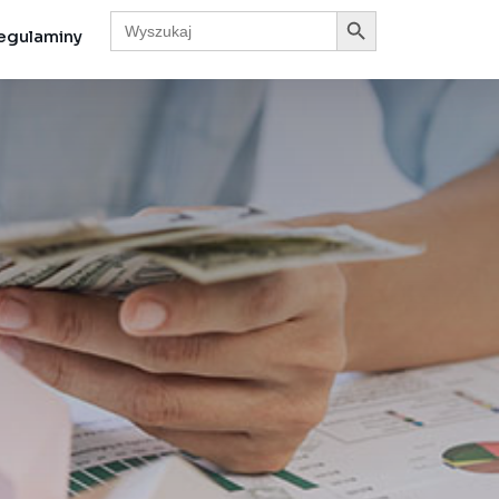
Search Button
Search
for:
egulaminy