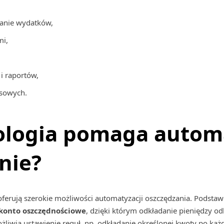
anie wydatków,
mi,
 raportów,
nsowych.
nologia pomaga auto
nie?
oferują szerokie możliwości automatyzacji oszczędzania. Podst
konto oszczędnościowe
, dzięki którym odkładanie pieniędzy od
liwia ustawienie reguł, np. odkładanie określonej kwoty po każd