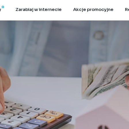
y
Zarabiaj w internecie
Akcje promocyjne
R