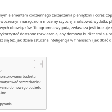
cznym elementem codziennego zarządzania pieniędzmi i coraz częś
 nowoczesnym narzędziom możemy szybciej analizować wydatki, p
owych obowiązków. To ogromna wygoda, zwłaszcza jeśli brakuje 
wykorzystać dostępne rozwiązania, aby domowy budżet stał się bar
 się też, jak działa sztuczna inteligencja w finansach i jak dbać
?
monitorowania budżetu
omatyzować oszczędzanie?
nowaniu domowego budżetu
line
pytania