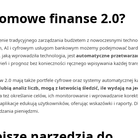
omowe finanse 2.0?
enie tradycyjnego zarządzania budżetem z nowoczesnymi technol
cjom, AI i cyfrowym usługom bankowym możemy podejmować bard
 jaką wprowadziła technologia, jest
automatyczne przetwarza
ień i prognoz bez konieczności ręcznego wpisywania każdej trans
w 2.0 mają także portfele cyfrowe oraz systemy automatycznej k
ubią analiz liczb, mogą z łatwością śledzić, ile wydają na j
 też określanie celów, ich monitorowanie i wprowadzanie korekt.
plikacje edukują użytkowników, oferując wskazówki i raporty. Dl
dzania pieniędzmi.
jsze narzędzia do