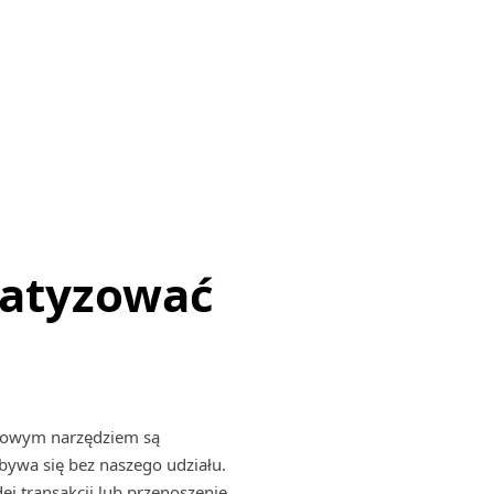
matyzować
awowym narzędziem są
bywa się bez naszego udziału.
ej transakcji lub przenoszenie