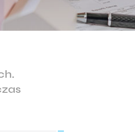
ch.
czas