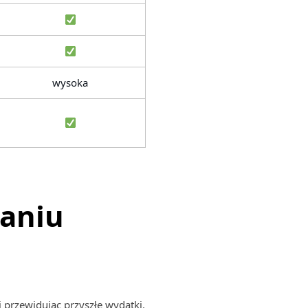
wysoka
waniu
 przewidując przyszłe wydatki.