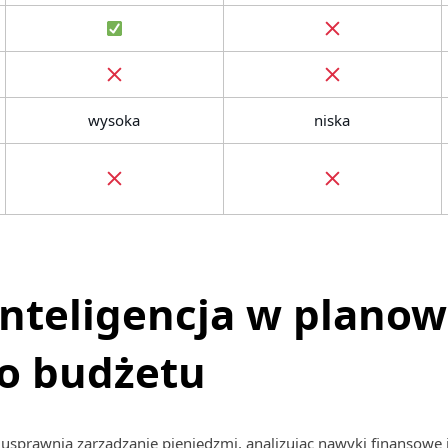
wysoka
niska
inteligencja w plano
 budżetu
 usprawnia zarządzanie pieniędzmi, analizując nawyki finansowe i